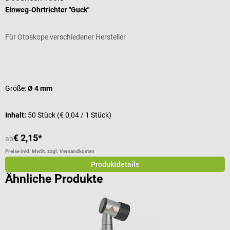
Einweg-Ohrtrichter "Guck"
c
Für Otoskope verschiedener Hersteller
B
Durchschnittliche Bewertung von 4.67 von 5 Sternen
D
Größe:
Ø 4 mm
Inhalt:
50 Stück
(€ 0,04 / 1 Stück)
€ 2,15*
€
ab
Preise inkl. MwSt. zzgl. Versandkosten
Pr
Produktdetails
Ähnliche Produkte