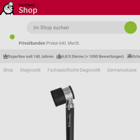
Zum Hauptinhalt springen
Privatkunden
Preise inkl. MwSt.
Expertise seit 140 Jahren
4,8/5 Sterne (> 1000 Bewertungen)
Schn
Shop
Diagnostik
Fachspezifische Diagnostik
Dermatoskopie