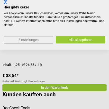
Zubehör
Hier gibt's Kekse
Wir analysieren unsere Besucherdaten, verbessern unsere Website und
personalisieren Inhalte für dich. Damit du ein großartiges Einkaufserlebnis
KaWe
hast. Für weitere Informationen öffne bitte die Einstellungen oder vertrau uns
einfach.
Derma-Gel
K
Zur Vermeidung von Hautreflexen
M
Einstellungen
Alle akzeptieren
Inhalt:
1,25 l
(€ 26,83 / 1 l)
€ 33,54*
€
Preise inkl. MwSt. zzgl. Versandkosten
Pr
In den Warenkorb
Kunden kauften auch
DocCheck Tools
b