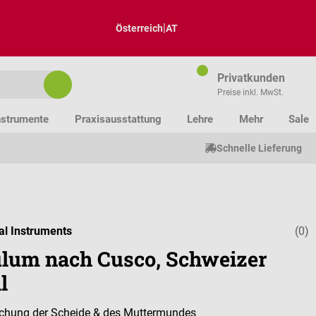
|
Österreich
AT
Privatkunden
Preise inkl. MwSt.
nstrumente
Praxisausstattung
Lehre
Mehr
Sale
Schnelle Lieferung
al Instruments
(0)
Durchschnitt
lum nach Cusco, Schweizer
l
uchung der Scheide & des Muttermundes