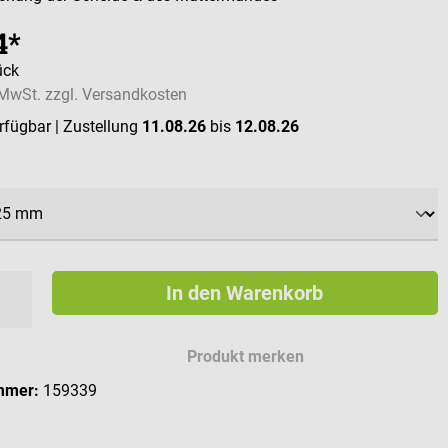
4*
ück
. MwSt. zzgl. Versandkosten
erfügbar
| Zustellung
11.08.26
bis
12.08.26
ählen
In den Warenkorb
Produkt merken
mmer:
159339