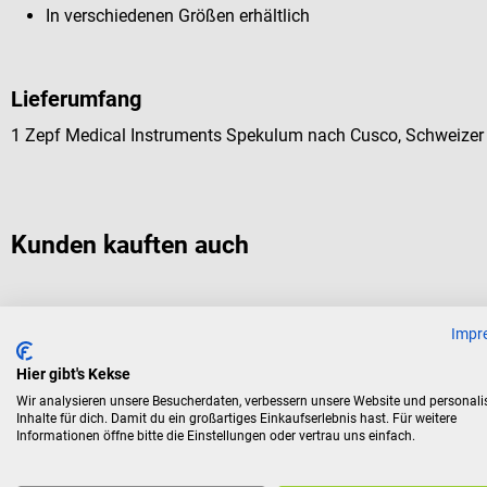
In verschiedenen Größen erhältlich
Lieferumfang
1 Zepf Medical Instruments Spekulum nach Cusco, Schweizer 
Kunden kauften auch
Zepf Medical Instruments
Impr
Spekulum nach Cusco, Schweizer Modell
Hier gibt's Kekse
Wir analysieren unsere Besucherdaten, verbessern unsere Website und personali
Zur Untersuchung der Scheide & des Muttermundes
Inhalte für dich. Damit du ein großartiges Einkaufserlebnis hast. Für weitere
Informationen öffne bitte die Einstellungen oder vertrau uns einfach.
Größe:
110 x 27–30 mm