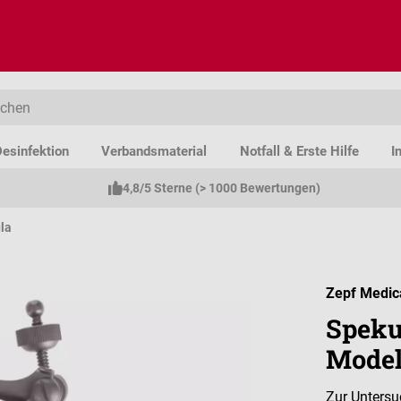
esinfektion
Verbandsmaterial
Notfall & Erste Hilfe
I
4,8/5 Sterne (> 1000 Bewertungen)
la
Zepf Medic
Speku
Model
Zur Unters