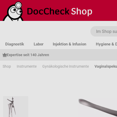
um Hauptinhalt springen
Zur Suche springen
Zur Hauptnavigation springen
Diagnostik
Labor
Injektion & Infusion
Hygiene & D
Expertise seit 140 Jahren
Shop
Instrumente
Gynäkologische Instrumente
Vaginalspeku