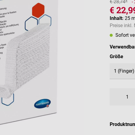
€ 28,74*
-
€ 22,9
Inhalt:
25 
Preise inkl
Sofort v
Verwendbar
ausw
Größe
Produktnu