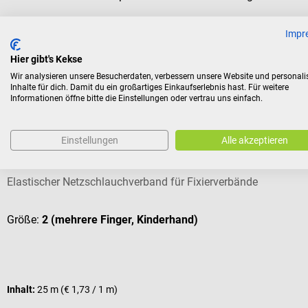
Impr
Hier gibt's Kekse
Kunden kauften auch
Wir analysieren unsere Besucherdaten, verbessern unsere Website und personali
Inhalte für dich. Damit du ein großartiges Einkaufserlebnis hast. Für weitere
Informationen öffne bitte die Einstellungen oder vertrau uns einfach.
HARTMANN
Einstellungen
Alle akzeptieren
Stülpa-fix Netzschlauch
Elastischer Netzschlauchverband für Fixierverbände
Größe:
2 (mehrere Finger, Kinderhand)
Inhalt:
25 m
(€ 1,73 / 1 m)