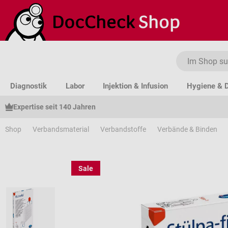
um Hauptinhalt springen
Zur Suche springen
Zur Hauptnavigation springen
Diagnostik
Labor
Injektion & Infusion
Hygiene & D
Expertise seit 140 Jahren
Shop
Verbandsmaterial
Verbandstoffe
Verbände & Binden
Sale