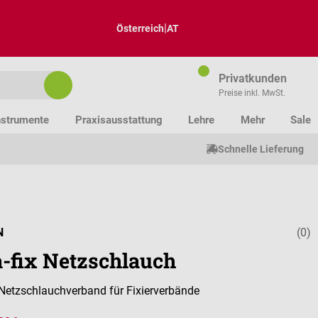
|
Österreich
AT
Privatkunden
Preise inkl. MwSt.
nstrumente
Praxisausstattung
Lehre
Mehr
Sale
Schnelle Lieferung
N
(0)
Durchschnitt
a-fix Netzschlauch
 Netzschlauchverband für Fixierverbände