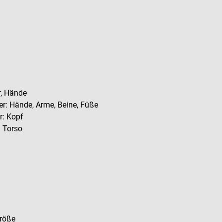
er, Hände
er: Hände, Arme, Beine, Füße
r: Kopf
: Torso
Größe