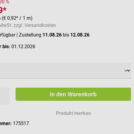
 20 %
9*
m
(€ 0,92* / 1 m)
. MwSt. zzgl. Versandkosten
erfügbar
| Zustellung
11.08.26
bis
12.08.26
 bis:
01.12.2026
ählen
In den Warenkorb
Produkt merken
mmer:
175517