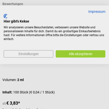
Bewertungen
Impressum
Hier gibt's Kekse
Kunden kauften auch
Wir analysieren unsere Besucherdaten, verbessern unsere Website und
personalisieren Inhalte für dich. Damit du ein großartiges Einkaufserlebnis
hast. Für weitere Informationen öffne bitte die Einstellungen oder vertrau uns
B. Braun
einfach.
Injekt Einmalspritzen
Einstellungen
Alle akzeptieren
Volumen-Dosierung in Milliliter
Durchschnittliche Bewertung von 5 von 5 Sternen
Volumen:
2 ml
Inhalt:
100 Stück
(€ 0,04 / 1 Stück)
€ 3,83*
ab