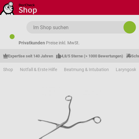
Zum Hauptinhalt springen
Privatkunden
Preise inkl. MwSt.
Expertise seit 140 Jahren
4,8/5 Sterne (> 1000 Bewertungen)
Schn
Shop
Notfall & Erste Hilfe
Beatmung & Intubation
Laryngosko