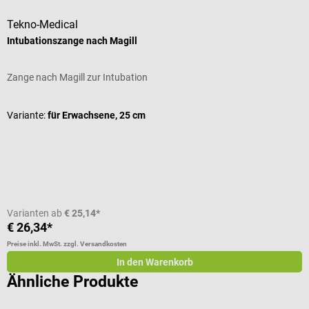
Tekno-Medical
Intubationszange nach Magill
S
Zange nach Magill zur Intubation
F
D
Variante:
für Erwachsene, 25 cm
V
V
Varianten ab
€ 25,14*
€ 26,34*
a
Preise inkl. MwSt. zzgl. Versandkosten
Pr
In den Warenkorb
Ähnliche Produkte