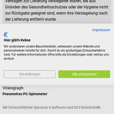
Verträgen zur Lieferung versiegelter Waren, die aus
Gründen des Gesundheitsschutzes oder der Hygiene nicht
zur Rückgabe geeignet sind, wenn ihre Versiegelung nach
der Lieferung entfernt wurde.
Impressum
Produktidentifikation
Hier gibt's Kekse
Wir analysieren unsere Besucherdaten, verbessern unsere Website und
personalisieren Inhalte für dich. Damit du ein großartiges Einkaufserlebnis
Bewertungen
hast. Für weitere Informationen öffne bitte die Einstellungen oder vertrau uns
einfach.
Zubehör
Einstellungen
Alle akzeptieren
Vitalograph
Pneumotrac PC-Spirometer
N
Mit fortschrittlicher Spirotrac 6 Software und GDT-Schnittstelle
R