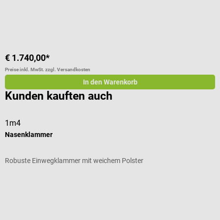
D
I
€ 1.740,00*
€
Preise inkl. MwSt. zzgl. Versandkosten
Pr
In den Warenkorb
Kunden kauften auch
1m4
V
Nasenklammer
M
Robuste Einwegklammer mit weichem Polster
F
Durchschnittliche Bewertung von 5 von 5 Sternen
D