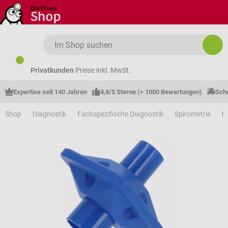
Zum Hauptinhalt springen
Privatkunden
Preise inkl. MwSt.
Expertise seit 140 Jahren
4,8/5 Sterne (> 1000 Bewertungen)
Schn
Shop
Diagnostik
Fachspezifische Diagnostik
Spirometrie
M