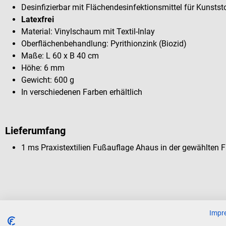
Desinfizierbar mit Flächendesinfektionsmittel für Kunst
Latexfrei
Material: Vinylschaum mit Textil-Inlay
Oberflächenbehandlung: Pyrithionzink (Biozid)
Maße: L 60 x B 40 cm
Höhe: 6 mm
Gewicht: 600 g
In verschiedenen Farben erhältlich
Lieferumfang
1 ms Praxistextilien Fußauflage Ahaus in der gewählten 
Kunden kauften auch
Impr