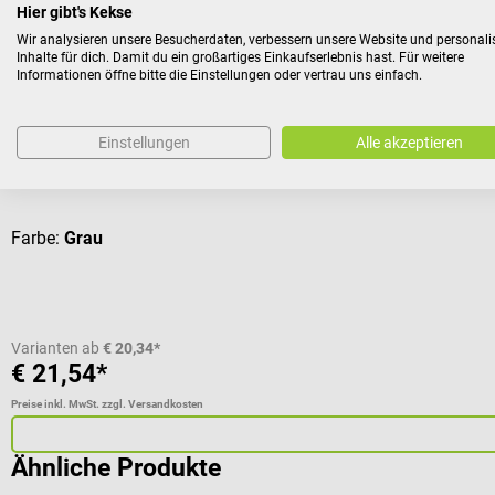
Hier gibt's Kekse
ms Praxistextilien
Wir analysieren unsere Besucherdaten, verbessern unsere Website und personali
Inhalte für dich. Damit du ein großartiges Einkaufserlebnis hast. Für weitere
Fußauflage
Informationen öffne bitte die Einstellungen oder vertrau uns einfach.
Zum Schutz der Liege
Einstellungen
Alle akzeptieren
Durchschnittliche Bewertung von 5 von 5 Sternen
Farbe:
Grau
Varianten ab
€ 20,34*
€ 21,54*
Preise inkl. MwSt. zzgl. Versandkosten
Ähnliche Produkte