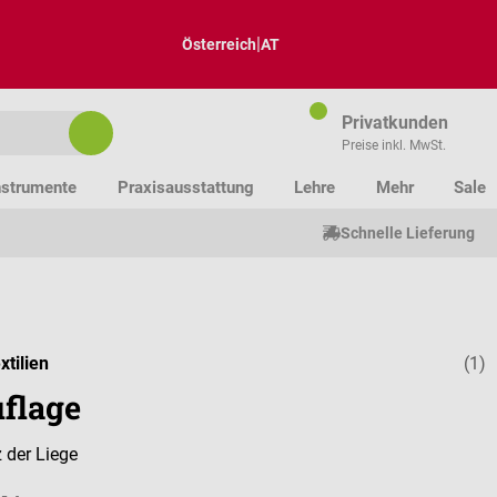
|
Österreich
AT
Privatkunden
Preise inkl. MwSt.
nstrumente
Praxisausstattung
Lehre
Mehr
Sale
Schnelle Lieferung
xtilien
(1)
Durchschnitt
flage
 der Liege