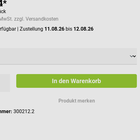
4*
ück
. MwSt. zzgl. Versandkosten
erfügbar
| Zustellung
11.08.26
bis
12.08.26
ählen
In den Warenkorb
Produkt merken
mmer:
300212.2