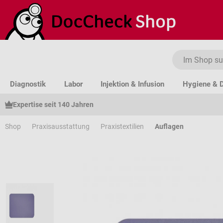
um Hauptinhalt springen
Zur Suche springen
Zur Hauptnavigation springen
Diagnostik
Labor
Injektion & Infusion
Hygiene & D
Expertise seit 140 Jahren
Shop
Praxisausstattung
Praxistextilien
Auflagen