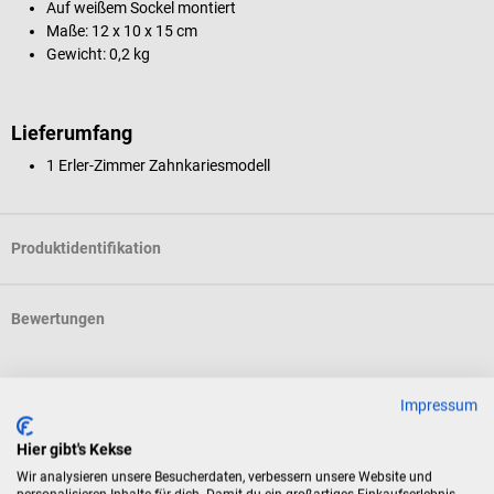
Auf weißem Sockel montiert
Maße: 12 x 10 x 15 cm
Gewicht: 0,2 kg
Lieferumfang
1 Erler-Zimmer Zahnkariesmodell
Produktidentifikation
Bewertungen
Kunden kauften auch
Impressum
Hier gibt's Kekse
Dr. No
3
Wir analysieren unsere Besucherdaten, verbessern unsere Website und
Zahnpflegemodell mit Zahnbürste
K