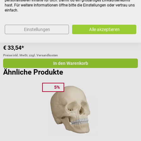
personalisieren Inhalte für dich. Damit du ein großartiges Einkaufserlebnis
hast. Für weitere Informationen öffne bitte die Einstellungen oder vertrau uns
einfach.
In 3-facher Vergrößerung
m
Einstellungen
Alle akzeptieren
€ 33,54*
€
Preise inkl. MwSt. zzgl. Versandkosten
Pr
In den Warenkorb
Ähnliche Produkte
5%