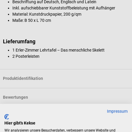
Beschriftung auf Deutsch, Englisch und Latein
Inkl. aufschiebbarer Kunststoffbeleistung mit Aufhänger
Material: Kunstdruckpapier, 200 g/qm
Maße: B 50 x L 70 cm
Lieferumfang
1 Erler-Zimmer Lehrtafel – Das menschliche Skelett
2 Posterleisten
Produktidentifikation
Bewertungen
Impressum
Kunden kauften auch
Hier gibt's Kekse
Wir analysieren unsere Besucherdaten, verbessern unsere Website und