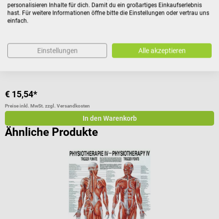
personalisieren Inhalte für dich. Damit du ein großartiges Einkaufserlebnis
Erler-Zimmer
3
hast. Für weitere Informationen öffne bitte die Einstellungen oder vertrau uns
Lehrtafel – Innere Organe
L
einfach.
Anatomisches Poster mit Aufhängeschienen
D
Einstellungen
Alle akzeptieren
€ 15,54*
€
Preise inkl. MwSt. zzgl. Versandkosten
Pr
In den Warenkorb
Ähnliche Produkte