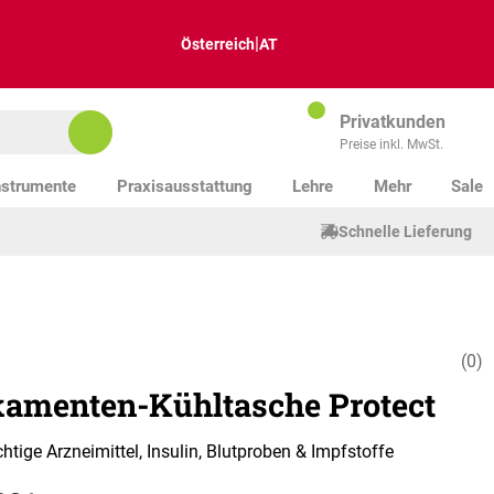
|
Österreich
AT
Privatkunden
Preise inkl. MwSt.
nstrumente
Praxisausstattung
Lehre
Mehr
Sale
Schnelle Lieferung
(0)
Durchschnitt
amenten-Kühltasche Protect
chtige Arzneimittel, Insulin, Blutproben & Impfstoffe