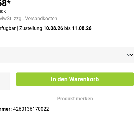
68*
ück
. MwSt. zzgl. Versandkosten
erfügbar
| Zustellung
10.08.26
bis
11.08.26
ählen
In den Warenkorb
Produkt merken
mmer:
4260136170022