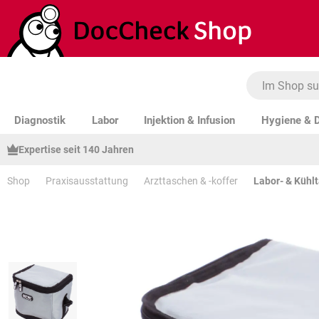
um Hauptinhalt springen
Zur Suche springen
Zur Hauptnavigation springen
Diagnostik
Labor
Injektion & Infusion
Hygiene & D
Expertise seit 140 Jahren
Shop
Praxisausstattung
Arzttaschen & -koffer
Labor- & Kühl