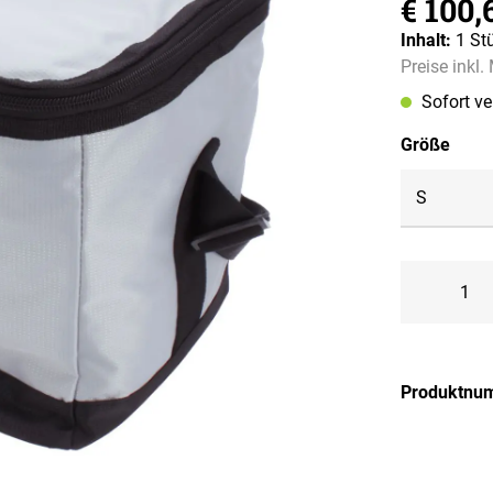
€ 100,
Inhalt:
1 St
Preise inkl
Sofort v
ausw
Größe
Produktnu