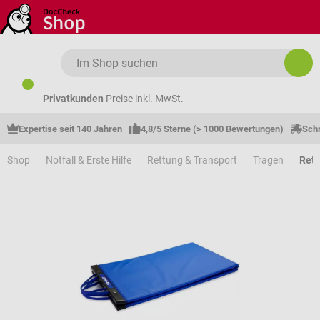
Zum Hauptinhalt springen
Privatkunden
Preise inkl. MwSt.
Expertise seit 140 Jahren
4,8/5 Sterne (> 1000 Bewertungen)
Schn
Shop
Notfall & Erste Hilfe
Rettung & Transport
Tragen
Rett