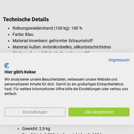
Technische Details
Reibungswiederstand (100 kg): 180 %
Farbe: Blau
Material Innenkern: geformter Schaumstoff
Material Außen: Antimikrobielles, silikonbeschichtetes
Gleitgewebe und Sicherheitsenden aus PE
Blue Short Narrow:
Impressum
Maße: L 100 x B 42 cm
Hier gibt's Kekse
Gewicht: 1,4 kg
Tragfähigkeit SWL (safe weight load): 150 kg
Wir analysieren unsere Besucherdaten, verbessern unsere Website und
personalisieren Inhalte für dich. Damit du ein großartiges Einkaufserlebnis
Blue Short Wide:
hast. Für weitere Informationen öffne bitte die Einstellungen oder vertrau uns
Maße: L 80 x B 50 cm
einfach.
Gewicht: 1,4 kg
Tragfähigkeit SWL (safe weight load): 150 kg
Blue Long Wide (faltbar):
Einstellungen
Alle akzeptieren
Maße: L 180 x B 50 cm
Maße gefaltet: L 89 x B 50 cm
Gewicht: 2,9 kg