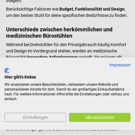
steigern.
Berücksichtige Faktoren wie
Budget, Funktionalität und Design
,
um den besten Stuhl für deine spezifischen Bedürfnisse zu finden.
Unterschiede zwischen herkömmlichen und
medizinischen Bürostühlen
Während bei Drehstühlen für den Privatgebrauch häufig Komfort
und Design im Vordergrund stehen, werden an medizinische
Bürostühle
besondere Anforderungen
gestellt. Sie müssen oft
leicht zu reinigen, langlebig und in der Lage sein, die spezifischen
Impressum
Anforderungen einer medizinischen Umgebung zu erfüllen. Dazu
gehören Eigenschaften wie antimikrobielle Materialien und leicht
Hier gibt's Kekse
zu reinigende Oberflächen.
Wir analysieren unsere Besucherdaten, verbessern unsere Website und
personalisieren Inhalte für dich. Damit du ein großartiges Einkaufserlebnis
Um eine ungewollte Keimverschleppung zu vermeiden, sollte in
hast. Für weitere Informationen öffne bitte die Einstellungen oder vertrau uns
hygienisch sensiblen Bereichen wie Behandlungsraum oder Labor
einfach.
auf Stühle mit Stoffbezug verzichtet werden. Stattdessen wird ein
Kunstlederbezug empfohlen, der leicht zu reinigen und beständig
gegen Desinfektionsmittel ist. Lederbezüge stellen zwar eine
Einstellungen
Alle akzeptieren
hochwertige Option dar, erfordern jedoch eine besondere Pflege
und sind weniger gut mit Desinfektionsmitteln zu behandeln.