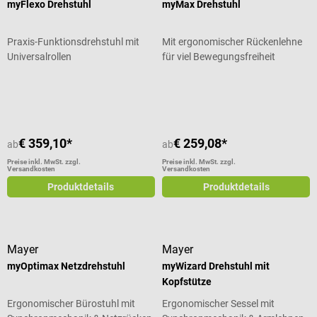
myFlexo Drehstuhl
myMax Drehstuhl
Praxis-Funktionsdrehstuhl mit
Mit ergonomischer Rückenlehne
Universalrollen
für viel Bewegungsfreiheit
Durchschnittliche Bewertung von 5 von 5 Sternen
€ 359,10*
€ 259,08*
ab
ab
Preise inkl. MwSt. zzgl.
Preise inkl. MwSt. zzgl.
Versandkosten
Versandkosten
Produktdetails
Produktdetails
Mayer
Mayer
myOptimax Netzdrehstuhl
myWizard Drehstuhl mit
Kopfstütze
Ergonomischer Bürostuhl mit
Ergonomischer Sessel mit