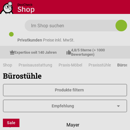
Zum Hauptinhalt springen
Privatkunden
Preise inkl. MwSt.
4,8/5 Sterne (> 1000 
Expertise seit 140 Jahren
Bewertungen)
Shop
Praxisausstattung
Praxis-Möbel
Praxisstühle
Bürost
Bürostühle
Produkte filtern
Sale
Mayer
Mayer