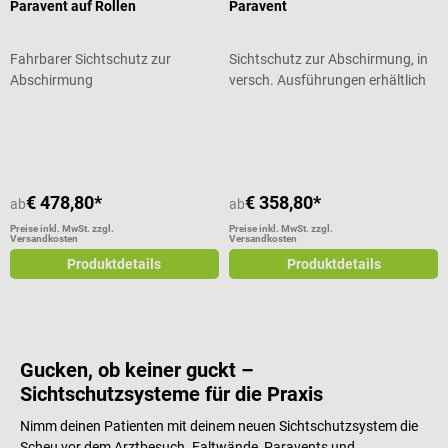
Paravent auf Rollen
Paravent
Fahrbarer Sichtschutz zur
Sichtschutz zur Abschirmung, in
Abschirmung
versch. Ausführungen erhältlich
Durchschnittliche Bewertung von 4 von 5 Sternen
€ 478,80*
€ 358,80*
ab
ab
Preise inkl. MwSt. zzgl.
Preise inkl. MwSt. zzgl.
Versandkosten
Versandkosten
Produktdetails
Produktdetails
Gucken, ob keiner guckt –
Sichtschutzsysteme für die Praxis
Nimm deinen Patienten mit deinem neuen Sichtschutzsystem die
Scheu vor dem Arztbesuch. Faltwände, Paravents und