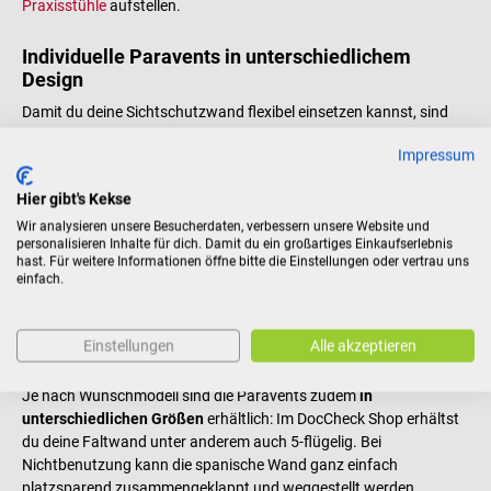
Praxisstühle
aufstellen.
Individuelle Paravents in unterschiedlichem
Design
Damit du deine Sichtschutzwand flexibel einsetzen kannst, sind
die Paravents
wahlweise fahrbar auf Rollen
. So kannst du den
Impressum
Raumteiler in deinen Räumlichkeiten
beliebig verschieben und
nutzen
. Zudem kannst du deinen neuen Paravent als Sichtschutz
Hier gibt's Kekse
im DocCheck Shop günstig und in verschiedenen Farben und
Ausführungen kaufen. Egal ob du deinen neuen Sichtschutz in
Wir analysieren unsere Besucherdaten, verbessern unsere Website und
personalisieren Inhalte für dich. Damit du ein großartiges Einkaufserlebnis
Grau und aus Stoff oder dein Paravent in Weiß oder farbigem
hast. Für weitere Informationen öffne bitte die Einstellungen oder vertrau uns
Design wünschst – im DocCheck Shop kannst du deine
einfach.
Sichtschutzwand ganz nach deinen Vorlieben bestellen.
Überrasche deine Patienten beispielsweise mit einer
Sichtschutzwand in verrücktem Design mit Tieren, Insekten
Einstellungen
Alle akzeptieren
Blumen oder Blättern.
Je nach Wunschmodell sind die Paravents zudem
in
unterschiedlichen Größen
erhältlich: Im DocCheck Shop erhältst
du deine Faltwand unter anderem auch 5-flügelig. Bei
Nichtbenutzung kann die spanische Wand ganz einfach
platzsparend zusammengeklappt und weggestellt werden.