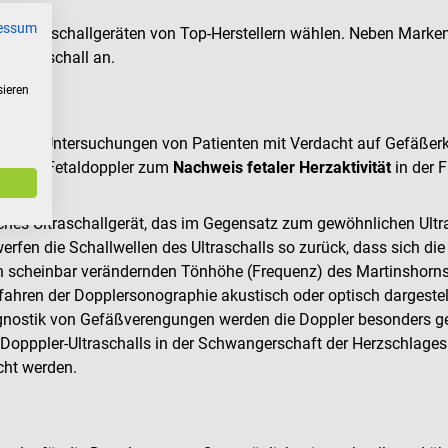
essum
Ultraschallgeräten von Top-Herstellern wählen. Neben Marken
r-Ultraschall an.
sieren
askuläre Untersuchungen von Patienten mit Verdacht auf Gefäße
ind die Fetaldoppler zum
Nachweis fetaler Herzaktivität
in der 
iches Ultraschallgerät, das im Gegensatz zum gewöhnlichen Ultr
rfen die Schallwellen des Ultraschalls so zurück, dass sich die 
sich scheinbar verändernden Tönhöhe (Frequenz) des Martinshor
ahren der Dopplersonographie akustisch oder optisch dargestel
 Diagnostik von Gefäßverengungen werden die Doppler besonders
 Dopppler-Ultraschalls in der Schwangerschaft der Herzschlage
cht werden.