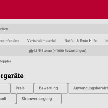
esinfektion
Verbandsmaterial
Notfall & Erste Hilfe
I
4,8/5 Sterne (> 1000 Bewertungen)
Doppler
rgeräte
r
Preis
Bewertung
Anwendungsbereic
odi
Stromversorgung