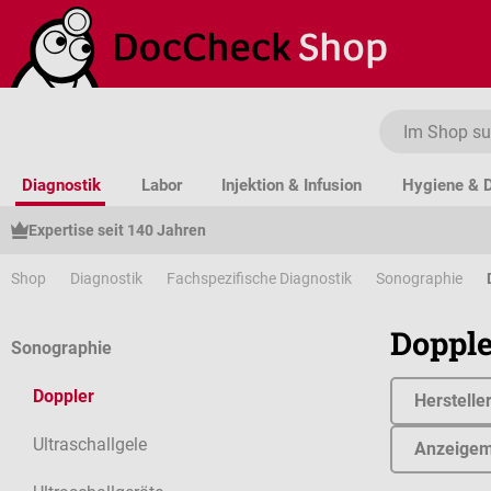
um Hauptinhalt springen
Zur Suche springen
Zur Hauptnavigation springen
Diagnostik
Labor
Injektion & Infusion
Hygiene & D
Expertise seit 140 Jahren
Shop
Diagnostik
Fachspezifische Diagnostik
Sonographie
Dopple
Sonographie
Doppler
Herstelle
Ultraschallgele
Anzeigem