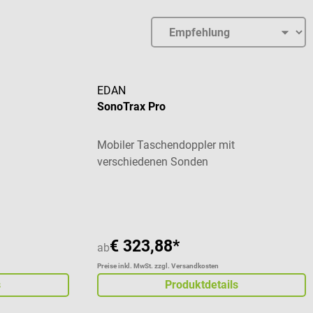
EDAN
SonoTrax Pro
Mobiler Taschendoppler mit
verschiedenen Sonden
Durchschnittliche Bewertung von 5 von 5 St
€ 323,88*
ab
Preise inkl. MwSt. zzgl. Versandkosten
s
Produktdetails