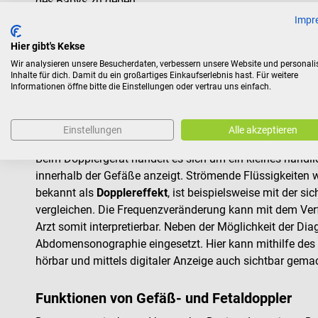
des Babys zu geben.
Impr
Im DocCheck Shop kannst du aus dem großen Angebot an 
Produkte der Hersteller Bionet und Philips für dein Dopple
Hier gibt's Kekse
Wir analysieren unsere Besucherdaten, verbessern unsere Website und personali
Das Dopplergerät
Inhalte für dich. Damit du ein großartiges Einkaufserlebnis hast. Für weitere
Informationen öffne bitte die Einstellungen oder vertrau uns einfach.
Gefäßdoppler sind unter anderem für nicht-invasive, v
angiologischen Diagnostik
eingesetzt. Darüber hinaus s
Einstellungen
Alle akzeptieren
Hebammen ein fast unverzichtbares Gerät.
Beim Dopplergerät handelt es sich um ein kleines handl
innerhalb der Gefäße anzeigt. Strömende Flüssigkeiten we
bekannt als
Dopplereffekt
, ist beispielsweise mit der 
vergleichen. Die Frequenzveränderung kann mit dem Verf
Arzt somit interpretierbar. Neben der Möglichkeit der
Abdomensonographie eingesetzt. Hier kann mithilfe des
hörbar und mittels digitaler Anzeige auch sichtbar gema
Funktionen von Gefäß- und Fetaldoppler