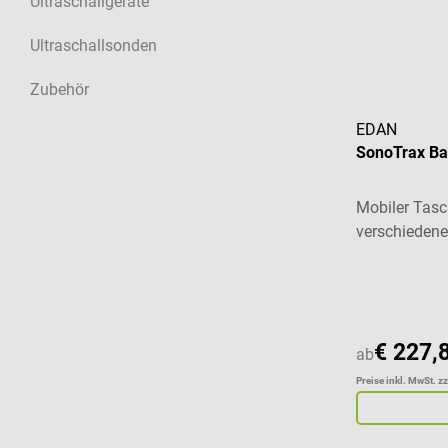
Ultraschallgeräte
Ultraschallsonden
Zubehör
EDAN
SonoTrax Ba
Mobiler Tasc
verschieden
Durchschnitt
€ 227,
ab
Preise inkl. MwSt. z