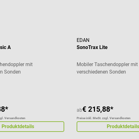
EDAN
sic A
SonoTrax Lite
hendoppler mit
Mobiler Taschendoppler mit
en Sonden
verschiedenen Sonden
liche Bewertung von 5 von 5 Sternen
88*
€ 215,88*
ab
zgl. Versandkosten
Preise inkl. MwSt. zzgl. Versandkosten
Produktdetails
Produktdetail