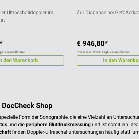
ler Ultraschalldoppler im
Zur Diagnose bei Gefäßerk
at
*
€ 946,80*
zgl. Versandkosten
Preise inkl. MwSt. zzgl. Versandkosten
In den Warenkorb
In den Warenko
im DocCheck Shop
 spezielle Form der Sonographie, die eine Vielzahl an Untersuch
tus
und die
periphere Blutdruckmessung
und ist somit ein ide
chaft
finden Doppler-Ultraschalluntersuchungen häufig statt, u