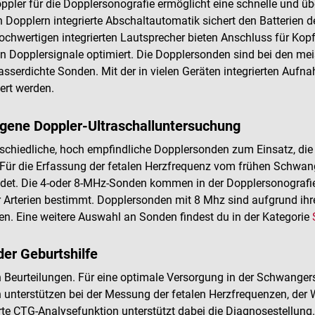
ler für die Dopplersonografie ermöglicht eine schnelle und üb
n Dopplern integrierte Abschaltautomatik sichert den Batterien d
ochwertigen integrierten Lautsprecher bieten Anschluss für Kop
en Dopplersignale optimiert. Die Dopplersonden sind bei den mei
wasserdichte Sonden. Mit der in vielen Geräten integrierten Au
iert werden.
ngene Doppler-Ultraschalluntersuchung
chiedliche, hoch empfindliche Dopplersonden zum Einsatz, die 
. Für die Erfassung der fetalen Herzfrequenz vom frühen Schwa
et. Die 4-oder 8-MHz-Sonden kommen in der Dopplersonografie 
Arterien bestimmt. Dopplersonden mit 8 Mhz sind aufgrund ihrer
en. Eine weitere Auswahl an Sonden findest du in der Kategorie
der Geburtshilfe
n Beurteilungen. Für eine optimale Versorgung in der Schwangers
en unterstützen bei der Messung der fetalen Herzfrequenzen, de
rte CTG-Analysefunktion unterstützt dabei die Diagnosestellung.