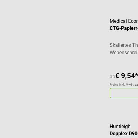
Medical Eco
CTG-Papierro
Skaliertes T
Wehenschrei
€ 9,54*
ab
Preise inkl. MwSt. z
Huntleigh
Dopplex D90