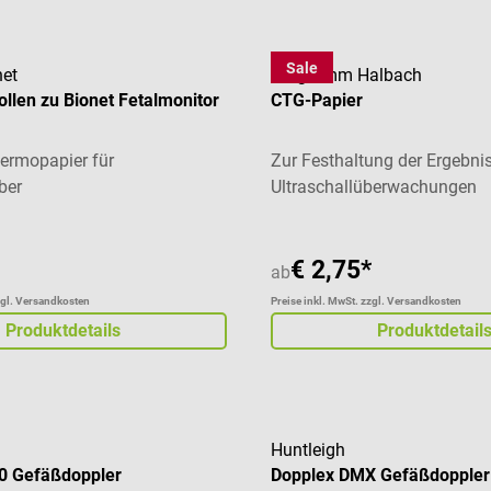
Sale
net
Diagramm Halbach
llen zu Bionet Fetalmonitor
CTG-Papier
hermopapier für
Zur Festhaltung der Ergebni
ber
Ultraschallüberwachungen
€ 2,75*
ab
zgl. Versandkosten
Preise inkl. MwSt. zzgl. Versandkosten
Produktdetails
Produktdetail
Huntleigh
0 Gefäßdoppler
Dopplex DMX Gefäßdoppler