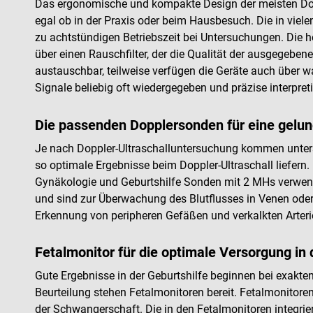
Das ergonomische und kompakte Design der meisten Dopp
egal ob in der Praxis oder beim Hausbesuch. Die in viele
zu achtstündigen Betriebszeit bei Untersuchungen. Die h
über einen Rauschfilter, der die Qualität der ausgegeben
austauschbar, teilweise verfügen die Geräte auch über 
Signale beliebig oft wiedergegeben und präzise interpret
Die passenden Dopplersonden für eine gelu
Je nach Doppler-Ultraschalluntersuchung kommen unters
so optimale Ergebnisse beim Doppler-Ultraschall liefern
Gynäkologie und Geburtshilfe Sonden mit 2 MHs verwend
und sind zur Überwachung des Blutflusses in Venen oder 
Erkennung von peripheren Gefäßen und verkalkten Arteri
Fetalmonitor für die optimale Versorgung in 
Gute Ergebnisse in der Geburtshilfe beginnen bei exakte
Beurteilung stehen Fetalmonitoren bereit. Fetalmonitor
der Schwangerschaft. Die in den Fetalmonitoren integrie