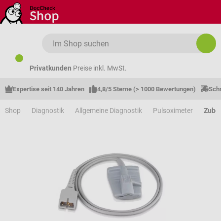
Zum Hauptinhalt springen
Privatkunden
Preise inkl. MwSt.
Expertise seit 140 Jahren
4,8/5 Sterne (> 1000 Bewertungen)
Schn
Shop
Diagnostik
Allgemeine Diagnostik
Pulsoximeter
Zube