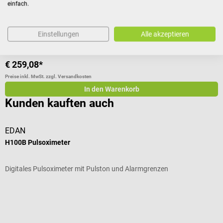
einfach.
Durchschnittliche Bewertung von 4 von 5 Sternen
Einstellungen
Alle akzeptieren
€ 259,08*
Preise inkl. MwSt. zzgl. Versandkosten
In den Warenkorb
Kunden kauften auch
EDAN
H100B Pulsoximeter
T
Digitales Pulsoximeter mit Pulston und Alarmgrenzen
M
Durchschnittliche Bewertung von 4 von 5 Sternen