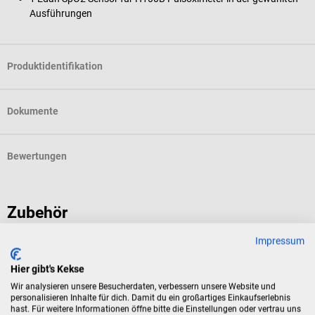
Ausführungen
Produktidentifikation
Dokumente
Bewertungen
Zubehör
Impressum
EDAN
H100B Pulsoximeter
Hier gibt's Kekse
Wir analysieren unsere Besucherdaten, verbessern unsere Website und
personalisieren Inhalte für dich. Damit du ein großartiges Einkaufserlebnis
Digitales Pulsoximeter mit Pulston und Alarmgrenzen
hast. Für weitere Informationen öffne bitte die Einstellungen oder vertrau uns