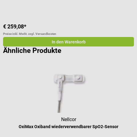
€ 259,08*
€
Preise inkl. MwSt. zzgl. Versandkosten
Pr
In den Warenkorb
Ähnliche Produkte
Nellcor
OxiMax Oxiband wiederverwendbarer SpO2-Sensor