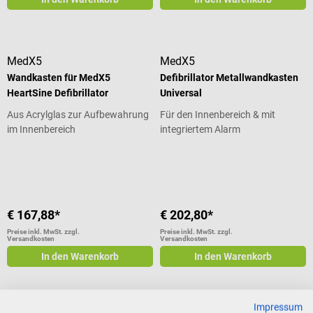
MedX5
MedX5
Wandkasten für MedX5
Defibrillator Metallwandkasten
HeartSine Defibrillator
Universal
Aus Acrylglas zur Aufbewahrung
Für den Innenbereich & mit
im Innenbereich
integriertem Alarm
Durchschnittliche Bewertung von 5
€ 167,88*
€ 202,80*
Preise inkl. MwSt. zzgl.
Preise inkl. MwSt. zzgl.
Versandkosten
Versandkosten
In den Warenkorb
In den Warenkorb
Impressum