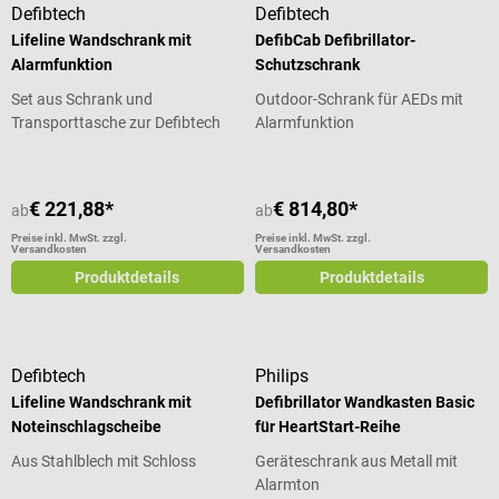
Defibtech
Defibtech
Lifeline Wandschrank mit
DefibCab Defibrillator-
Alarmfunktion
Schutzschrank
Set aus Schrank und
Outdoor-Schrank für AEDs mit
Transporttasche zur Defibtech
Alarmfunktion
Lifeline AED Serie
€ 221,88*
€ 814,80*
ab
ab
Preise inkl. MwSt. zzgl.
Preise inkl. MwSt. zzgl.
Versandkosten
Versandkosten
Produktdetails
Produktdetails
Defibtech
Philips
Lifeline Wandschrank mit
Defibrillator Wandkasten Basic
Noteinschlagscheibe
für HeartStart-Reihe
Aus Stahlblech mit Schloss
Geräteschrank aus Metall mit
Alarmton