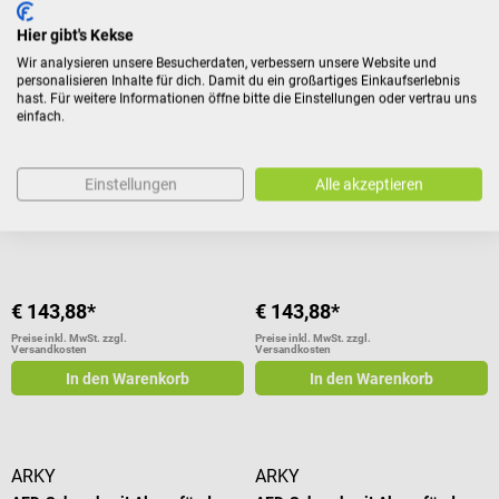
ARKY
ARKY
AED-Schrank mit Alarm für den
AED-Schrank mit Alarm für den
Hier gibt's Kekse
Innenbereich
Innenbereich
Wir analysieren unsere Besucherdaten, verbessern unsere Website und
personalisieren Inhalte für dich. Damit du ein großartiges Einkaufserlebnis
Zur alarmgesicherten
Zur alarmgesicherten
hast. Für weitere Informationen öffne bitte die Einstellungen oder vertrau uns
Aufbewahrung im Innenbereich
Aufbewahrung im Innenbereich
einfach.
Durchschnittliche Bewertung von 4 von 5 Sternen
Durchschnittliche Bewertung von 4
Einstellungen
Alle akzeptieren
Farbe:
Weiß
Farbe:
Grün
€ 143,88*
€ 143,88*
Preise inkl. MwSt. zzgl.
Preise inkl. MwSt. zzgl.
Versandkosten
Versandkosten
In den Warenkorb
In den Warenkorb
ARKY
ARKY