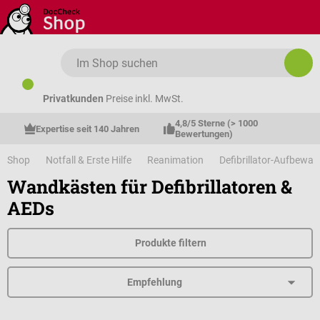
Zum Hauptinhalt springen
Privatkunden
Preise inkl. MwSt.
4,8/5 Sterne (> 1000 
Expertise seit 140 Jahren
Bewertungen)
Shop
Notfall & Erste Hilfe
Reanimation
Defibrillator-Aufbewa
Wandkästen für Defibrillatoren &
AEDs
Produkte filtern