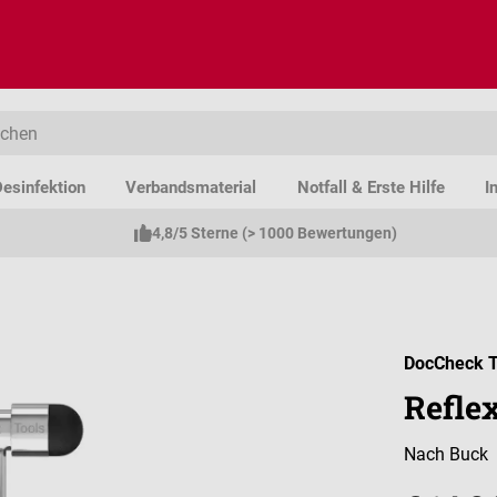
esinfektion
Verbandsmaterial
Notfall & Erste Hilfe
I
4,8/5 Sterne (> 1000 Bewertungen)
DocCheck T
Refle
Nach Buck