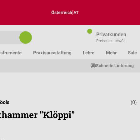
|
Österreich
AT
Privatkunden
Preise inkl. MwSt.
nstrumente
Praxisausstattung
Lehre
Mehr
Sale
Schnelle Lieferung
ools
(0)
Durchschnitt
xhammer "Klöppi"