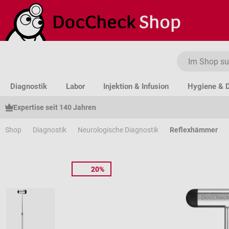
um Hauptinhalt springen
Zur Suche springen
Zur Hauptnavigation springen
Diagnostik
Labor
Injektion & Infusion
Hygiene & D
Expertise seit 140 Jahren
Shop
Diagnostik
Neurologische Diagnostik
Reflexhämmer
20%