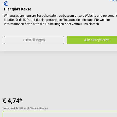
Kunden kauften auch
Hier gibt's Kekse
Wir analysieren unsere Besucherdaten, verbessern unsere Website und personali
Inhalte für dich. Damit du ein großartiges Einkaufserlebnis hast. Für weitere
Informationen öffne bitte die Einstellungen oder vertrau uns einfach.
10%
1m4
Penlight LED-Diagnostikleuchte
Einstellungen
Alle akzeptieren
Energiesparende Stiftlampe mit robustem Aluminiumgehäuse
Durchschnittliche Bewertung von 4.71 von 5 Sternen
€ 4,74*
Preise inkl. MwSt. zzgl. Versandkosten