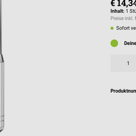
€ 14,3
Inhalt:
1 St
Preise inkl
Sofort v
Dein
Mögliche
Produktnu