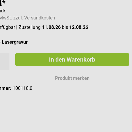
4*
ück
. MwSt. zzgl. Versandkosten
erfügbar
| Zustellung
11.08.26
bis
12.08.26
e Lasergravur
In den Warenkorb
 Zeichen für deine Gravur
Produkt merken
mmer:
100118.0