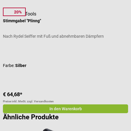
20%
DocCheck Tools
L
Stimmgabel "Plinng"
C
Nach Rydel Seiffer mit Fuß und abnehmbaren Dämpfern
D
Durchschnittliche Bewertung von 4.21 von 5 Sternen
D
Farbe:
Silber
F
€ 64,68*
€
Preise inkl. MwSt. zzgl. Versandkosten
Pr
In den Warenkorb
Ähnliche Produkte