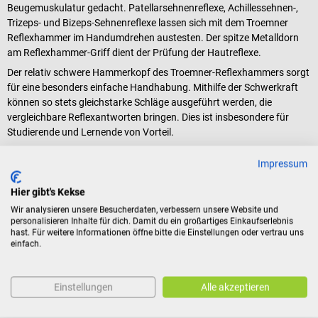
Beugemuskulatur gedacht. Patellarsehnenreflexe, Achillessehnen-,
Trizeps- und Bizeps-Sehnenreflexe lassen sich mit dem Troemner
Reflexhammer im Handumdrehen austesten. Der spitze Metalldorn
am Reflexhammer-Griff dient der Prüfung der Hautreflexe.
Der relativ schwere Hammerkopf des Troemner-Reflexhammers sorgt
für eine besonders einfache Handhabung. Mithilfe der Schwerkraft
können so stets gleichstarke Schläge ausgeführt werden, die
vergleichbare Reflexantworten bringen. Dies ist insbesondere für
Studierende und Lernende von Vorteil.
Lieferumfang
Impressum
1 DocCheck Reflexhammer "Klopp" in der gewählten Farbe
Hier gibt's Kekse
Wir analysieren unsere Besucherdaten, verbessern unsere Website und
personalisieren Inhalte für dich. Damit du ein großartiges Einkaufserlebnis
hast. Für weitere Informationen öffne bitte die Einstellungen oder vertrau uns
Produktidentifikation
einfach.
Bewertungen
Einstellungen
Alle akzeptieren