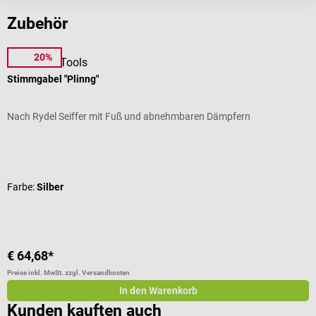
Zubehör
20%
DocCheck Tools
D
Stimmgabel "Plinng"
L
Nach Rydel Seiffer mit Fuß und abnehmbaren Dämpfern
D
Durchschnittliche Bewertung von 4.21 von 5 Sternen
D
Farbe:
Silber
F
€ 64,68*
a
Preise inkl. MwSt. zzgl. Versandkosten
Pr
In den Warenkorb
Kunden kauften auch