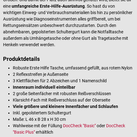
eine
umfangreiche Erste-Hilfe-Ausrüstung
. So hast du von
wichtigen Einweg- und Verbrauchsmaterialien bis hin zu persönlicher
Ausrüstung wie Diagnoseinstrumenten alles griffbereit, um bei
Rettungseinsätzen unbeschwert durchzustarten. Durch den
abnehmbaren, gepolsterten Schultergurt kann die Notfalltasche
außerdem als Umhängetasche oder ohne Gurt als Tragetasche mit
Henkeln verwendet werden.
Produktdetails
Robuste Erste Hilfe Tasche, umfassend gefüllt, aus rotem Nylon
2 Reflexstreifen je Außenseite
3 Klettflächen für 2 Abzeichen und 1 Namenschild
Innenraum individuell einteilbar
2 große Seitenfächer mit robusten Reißverschlüssen
Klarsicht-Fach mit Reißverschluss auf der Oberseite
Viele größere und kleinere Innenfächer und Schlaufen
Inkl. gepolstertem Schultergurt
Maße: L 46 x B 28 x H 30 cm
Wahlweise mit der Füllung
DocCheck "Basic"
oder
DocCheck
"Basic Plus"
erhältlich