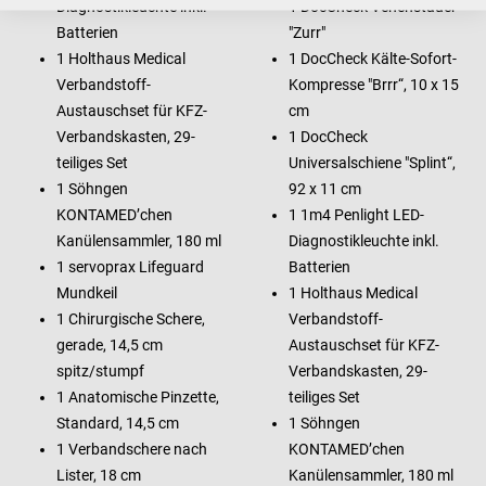
Diagnostikleuchte inkl.
1 DocCheck Venenstauer
Batterien
"Zurr"
1 Holthaus Medical
1 DocCheck Kälte-Sofort-
Verbandstoff-
Kompresse "Brrr“, 10 x 15
Austauschset für KFZ-
cm
Verbandskasten, 29-
1 DocCheck
teiliges Set
Universalschiene "Splint“,
1 Söhngen
92 x 11 cm
KONTAMED’chen
1 1m4 Penlight LED-
Kanülensammler, 180 ml
Diagnostikleuchte inkl.
1 servoprax Lifeguard
Batterien
Mundkeil
1 Holthaus Medical
1 Chirurgische Schere,
Verbandstoff-
gerade, 14,5 cm
Austauschset für KFZ-
spitz/stumpf
Verbandskasten, 29-
1 Anatomische Pinzette,
teiliges Set
Standard, 14,5 cm
1 Söhngen
1 Verbandschere nach
KONTAMED’chen
Lister, 18 cm
Kanülensammler, 180 ml