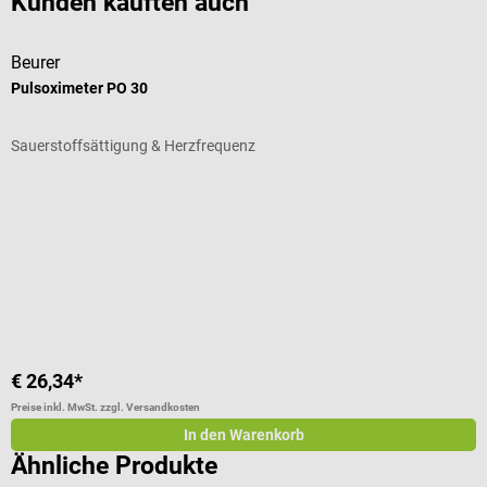
Kunden kauften auch
Beurer
D
Pulsoximeter PO 30
A
Sauerstoffsättigung & Herzfrequenz
M
Durchschnittliche Bewertung von 5 von 5 Sternen
D
F
€ 26,34*
€
Preise inkl. MwSt. zzgl. Versandkosten
Pr
In den Warenkorb
Ähnliche Produkte