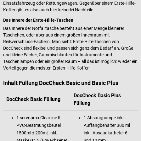
Einsatzfahrzeug oder Rettungswagen. Gegenüber einem Erste-Hilfe-
Koffer gibt es also auch hier keinerlei Nachteile.
Das Innere der Erste-Hilfe-Taschen
Das Innere der Notfalltasche besteht aus einer Menge kleinerer
Täschchen, oder aber aus einem großen Innenraum mit
Reißverschluss-Fächern. Man sieht: Erste-Hilfe-Taschen von
DocCheck sind flexibel und passen sich ganz dem Bedarf an. Große
und kleine Fächer, Gummischlaufen für Instrumente und
Taschenlampen oder ein großer Raum – all das ist möglich: wieder ein
Vorteil gegen die meisten Ersten-Hilfe-Koffer.
Inhalt Füllung DocCheck Basic und Basic Plus
DocCheck Basic Plus
DocCheck Basic Füllung
Füllung
1 servoprax Clearline II
1 Absaugpumpe inkl.
PVC-Beatmungsbeutel
Auffangbehälter 300 ml
1500ml ± 200ml, inkl.
inkl. Absaugkatheter 6
Maske Gr. 5 (Erwachsene)
und 12 mm