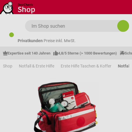
Zum Hauptinhalt springen
Privatkunden
Preise inkl. MwSt.
Expertise seit 140 Jahren
4,8/5 Sterne (> 1000 Bewertungen)
Schn
Shop
Notfall & Erste Hilfe
Erste Hilfe Taschen & Koffer
Notfall