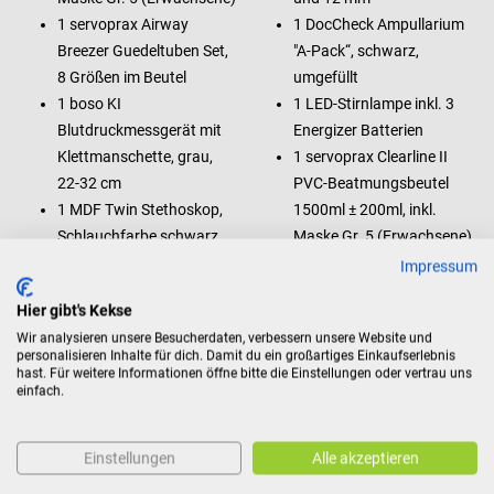
1 servoprax Airway
1 DocCheck Ampullarium
Breezer Guedeltuben Set,
"A-Pack“, schwarz,
8 Größen im Beutel
umgefüllt
1 boso KI
1 LED-Stirnlampe inkl. 3
Blutdruckmessgerät mit
Energizer Batterien
Klettmanschette, grau,
1 servoprax Clearline II
22-32 cm
PVC-Beatmungsbeutel
1 MDF Twin Stethoskop,
1500ml ± 200ml, inkl.
Schlauchfarbe schwarz
Maske Gr. 5 (Erwachsene)
1 DocCheck Venenstauer
1 servoprax Airway
Impressum
"Zurr"
Breezer Guedeltuben Set,
Hier gibt's Kekse
1 DocCheck Kälte-Sofort-
8 Größen im Beutel
Wir analysieren unsere Besucherdaten, verbessern unsere Website und
Kompresse "Brrr“, 10 x 15
1 boso KI
personalisieren Inhalte für dich. Damit du ein großartiges Einkaufserlebnis
cm
Blutdruckmessgerät mit
hast. Für weitere Informationen öffne bitte die Einstellungen oder vertrau uns
einfach.
1 DocCheck
Klettmanschette, grau,
Universalschiene "Splint“,
22-32 cm
92 x 11 cm
1 MDF Twin Stethoskop,
Einstellungen
Alle akzeptieren
1 1m4 Penlight LED-
Schlauchfarbe schwarz