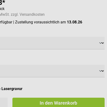
8*
ück
. MwSt. zzgl. Versandkosten
erfügbar
| Zustellung voraussichtlich am
13.08.26
ählen
swählen
e Lasergravur
In den Warenkorb