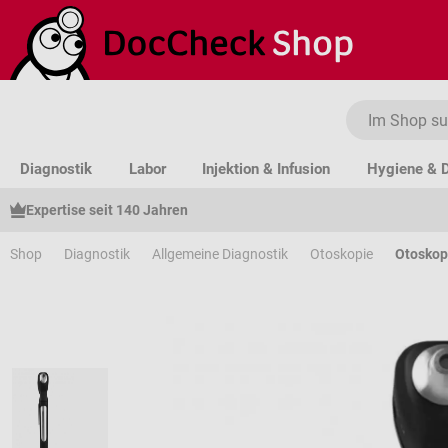
um Hauptinhalt springen
Zur Suche springen
Zur Hauptnavigation springen
Diagnostik
Labor
Injektion & Infusion
Hygiene & D
Expertise seit 140 Jahren
Shop
Diagnostik
Allgemeine Diagnostik
Otoskopie
Otosko