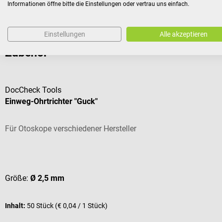
Informationen öffne bitte die Einstellungen oder vertrau uns einfach.
€ 19,14*
Preise inkl. MwSt. zzgl. Versandkosten
Einstellungen
Alle akzeptieren
Zubehör
DocCheck Tools
Einweg-Ohrtrichter "Guck"
Für Otoskope verschiedener Hersteller
Durchschnittliche Bewertung von 4.67 von 5 Sternen
Größe:
Ø 2,5 mm
Inhalt:
50 Stück
(€ 0,04 / 1 Stück)