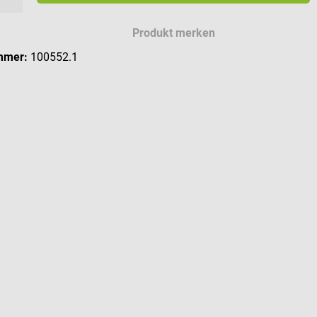
 Zeichen für deine Gravur
Produkt merken
mmer:
100552.1