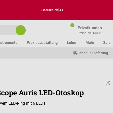
|
Österreich
AT
Privatkunden
Preise inkl. MwSt.
nstrumente
Praxisausstattung
Lehre
Mehr
Sale
Schnelle Lieferung
(4)
Durchschnitt
cope Auris LED-Otoskop
ivem LED-Ring mit 6 LEDs