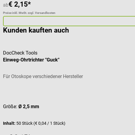
€ 2,15*
ab
Preise inkl. MwSt. zzgl. Versandkosten
Kunden kauften auch
DocCheck Tools
Einweg-Ohrtrichter "Guck"
Für Otoskope verschiedener Hersteller
Durchschnittliche Bewertung von 4.67 von 5 Sternen
Größe:
Ø 2,5 mm
Inhalt:
50 Stück
(€ 0,04 / 1 Stück)