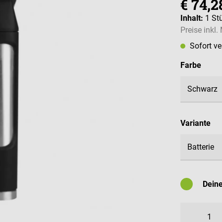
€ 74,2
Inhalt:
1 St
Preise inkl
Sofort v
ausw
Farbe
au
Variante
Dein