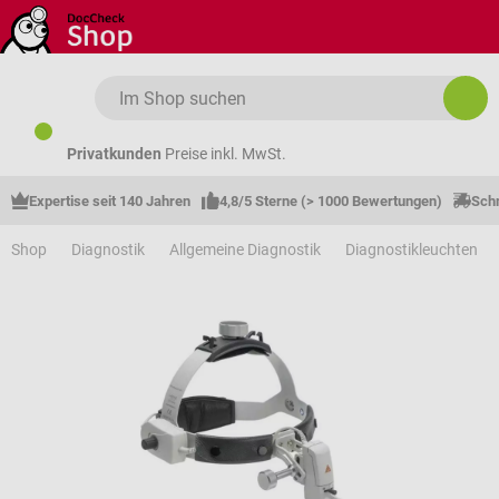
Zum Hauptinhalt springen
Privatkunden
Preise inkl. MwSt.
Expertise seit 140 Jahren
4,8/5 Sterne (> 1000 Bewertungen)
Schn
Shop
Diagnostik
Allgemeine Diagnostik
Diagnostikleuchten