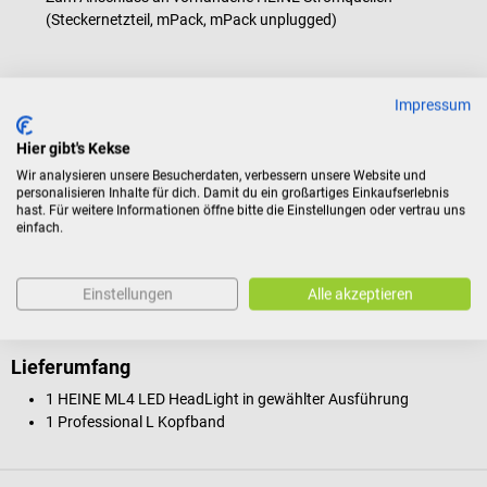
(Steckernetzteil, mPack, mPack unplugged)
Technische Details
Impressum
Beleuchtung: Koaxiale Hochleistungs- LED
Hier gibt's Kekse
Beleuchtungsstärke: 65.000 Lux
Koaxiales Licht mit hohem Farbwiedergabe- Index CRI (Colour
Wir analysieren unsere Besucherdaten, verbessern unsere Website und
personalisieren Inhalte für dich. Damit du ein großartiges Einkaufserlebnis
Rendering Index)
hast. Für weitere Informationen öffne bitte die Einstellungen oder vertrau uns
Betriebsdauer LED: 50.000 Stunden
einfach.
Farbtemperatur: 4.500 Kelvin
Leuchtfeld-Durchmesser stufenlos von 30 - 80 mm einstellbar
(bei 420 mm Arbeitsabstand)
Einstellungen
Alle akzeptieren
Lieferumfang
1 HEINE ML4 LED HeadLight in gewählter Ausführung
1 Professional L Kopfband