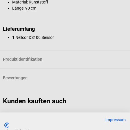
Material: Kunststoff
Länge: 90 cm
Lieferumfang
1 Nellcor DS100 Sensor
Produktidentifikation
Bewertungen
Kunden kauften auch
Nellcor
N
Impressum
OxiMax Oxiband wiederverwendbarer SpO2-Sensor
P