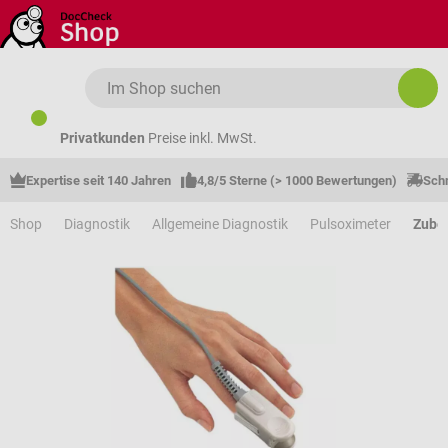
Zum Hauptinhalt springen
Privatkunden
Preise inkl. MwSt.
Expertise seit 140 Jahren
4,8/5 Sterne (> 1000 Bewertungen)
Schn
Shop
Diagnostik
Allgemeine Diagnostik
Pulsoximeter
Zube