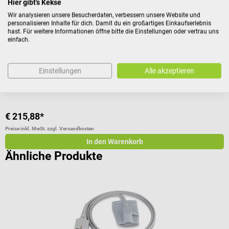
Hier gibt's Kekse
Wir analysieren unsere Besucherdaten, verbessern unsere Website und
SpO₂-Sensor OXI-A/N inkl. 50 Befestigungspflaster
M
personalisieren Inhalte für dich. Damit du ein großartiges Einkaufserlebnis
hast. Für weitere Informationen öffne bitte die Einstellungen oder vertrau uns
einfach.
Variante:
Neugeborene (40 kg)
Einstellungen
Alle akzeptieren
€ 215,88*
€
Preise inkl. MwSt. zzgl. Versandkosten
Pr
In den Warenkorb
Ähnliche Produkte