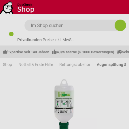
Zum Hauptinhalt springen
Privatkunden
Preise inkl. MwSt.
Expertise seit 140 Jahren
4,8/5 Sterne (> 1000 Bewertungen)
Schn
Shop
Notfall & Erste Hilfe
Rettungszubehör
Augenspülung &