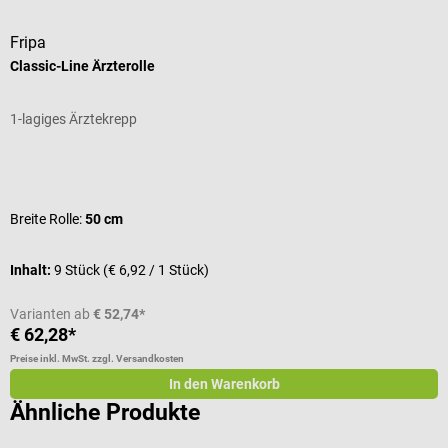
Fripa
D
Classic-Line Ärzterolle
E
1-lagiges Ärztekrepp
S
Durchschnittliche Bewertung von 5 von 5 Sternen
D
Breite Rolle:
50 cm
Inhalt:
9 Stück
(€ 6,92 / 1 Stück)
I
Varianten ab
€ 52,74*
€ 62,28*
a
Preise inkl. MwSt. zzgl. Versandkosten
Pr
In den Warenkorb
Ähnliche Produkte