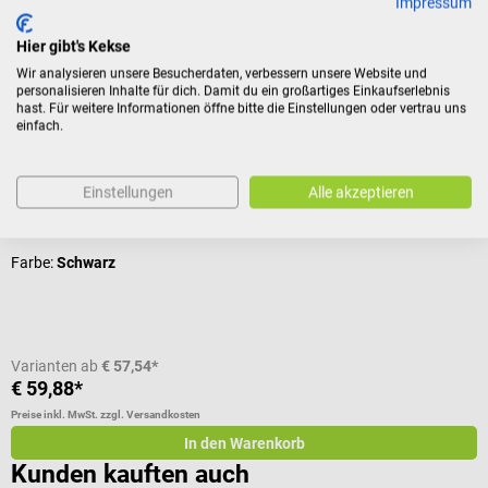
Impressum
Hier gibt's Kekse
Zubehör
Wir analysieren unsere Besucherdaten, verbessern unsere Website und
personalisieren Inhalte für dich. Damit du ein großartiges Einkaufserlebnis
hast. Für weitere Informationen öffne bitte die Einstellungen oder vertrau uns
Katrin
einfach.
Inclusive Handtuchspender M
Einstellungen
Alle akzeptieren
Für Falthandtücher von Katrin
Farbe:
Schwarz
Varianten ab
€ 57,54*
€ 59,88*
Preise inkl. MwSt. zzgl. Versandkosten
In den Warenkorb
Kunden kauften auch