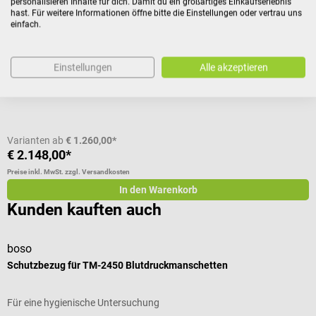
personalisieren Inhalte für dich. Damit du ein großartiges Einkaufserlebnis
Mobiler Blutdruckmesser für Langzeitmessung
F
hast. Für weitere Informationen öffne bitte die Einstellungen oder vertrau uns
einfach.
Durchschnittliche Bewertung von 4.6 von 5 Sternen
G
Einstellungen
Alle akzeptieren
Variante:
mit cBP-Upgrade, Software und Komplettzubehör
I
Varianten ab
€ 1.260,00*
€ 2.148,00*
€
Preise inkl. MwSt. zzgl. Versandkosten
Pr
In den Warenkorb
Kunden kauften auch
boso
b
Schutzbezug für TM-2450 Blutdruckmanschetten
B
Für eine hygienische Untersuchung
Z