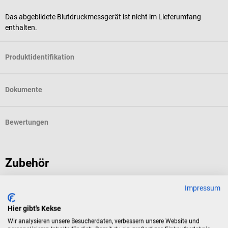
Das abgebildete Blutdruckmessgerät ist nicht im Lieferumfang
enthalten.
Produktidentifikation
Dokumente
Bewertungen
Zubehör
Impressum
boso
b
TM-2450 Langzeitblutdruckmessgerät
S
Hier gibt's Kekse
Wir analysieren unsere Besucherdaten, verbessern unsere Website und