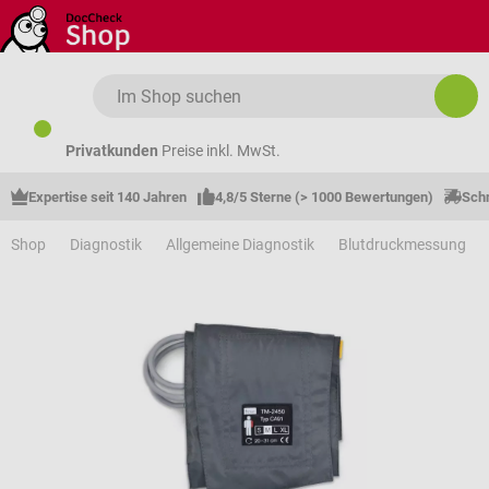
Zum Hauptinhalt springen
Privatkunden
Preise inkl. MwSt.
Expertise seit 140 Jahren
4,8/5 Sterne (> 1000 Bewertungen)
Schn
Shop
Diagnostik
Allgemeine Diagnostik
Blutdruckmessung