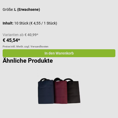
Größe:
L (Erwachsene)
G
Inhalt:
10 Stück
(€ 4,55 / 1 Stück)
Varianten ab
€ 40,99*
€ 45,54*
€
Preise inkl. MwSt. zzgl. Versandkosten
Pr
In den Warenkorb
Ähnliche Produkte