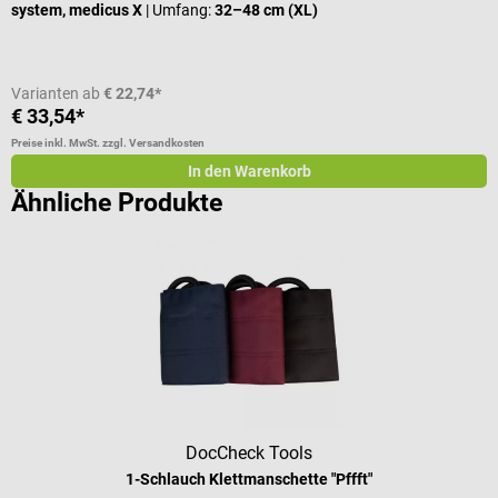
system, medicus X
| Umfang:
32–48 cm (XL)
Varianten ab
€ 22,74*
€ 33,54*
€
Preise inkl. MwSt. zzgl. Versandkosten
Pr
In den Warenkorb
Ähnliche Produkte
DocCheck Tools
1-Schlauch Klettmanschette "Pffft"