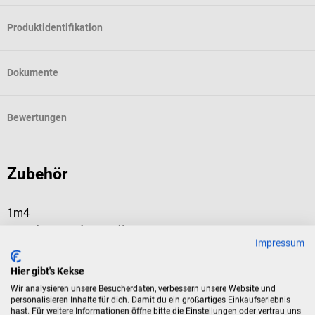
Produktidentifikation
Dokumente
Bewertungen
Zubehör
1m4
b
Manschetten-Schutzstreifen
m
Impressum
Zur hygienischen Anwendung von Blutdruckmanschetten
D
Hier gibt's Kekse
Wir analysieren unsere Besucherdaten, verbessern unsere Website und
personalisieren Inhalte für dich. Damit du ein großartiges Einkaufserlebnis
D
hast. Für weitere Informationen öffne bitte die Einstellungen oder vertrau uns