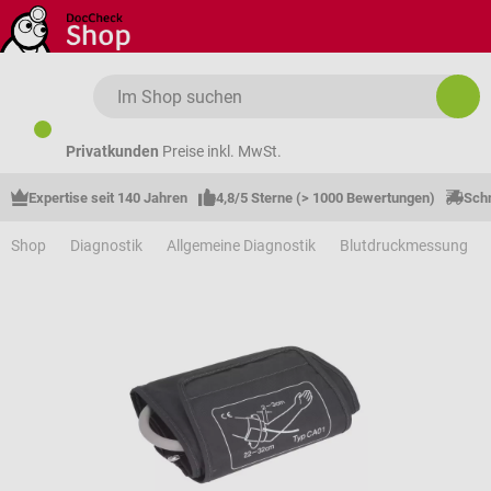
Zum Hauptinhalt springen
Privatkunden
Preise inkl. MwSt.
Expertise seit 140 Jahren
4,8/5 Sterne (> 1000 Bewertungen)
Schn
Shop
Diagnostik
Allgemeine Diagnostik
Blutdruckmessung