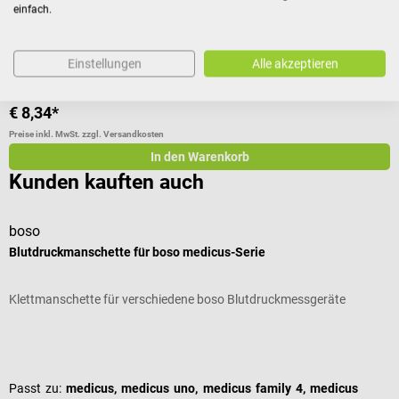
einfach.
V
Einstellungen
Alle akzeptieren
Inhalt:
100 Stück
(€ 0,08 / 1 Stück)
€ 8,34*
€
Preise inkl. MwSt. zzgl. Versandkosten
Pr
In den Warenkorb
Kunden kauften auch
boso
b
Blutdruckmanschette für boso medicus-Serie
m
Klettmanschette für verschiedene boso Blutdruckmessgeräte
P
Durchschnittliche Bewertung von 5 von 5 Sternen
D
Passt zu:
medicus, medicus uno, medicus family 4, medicus