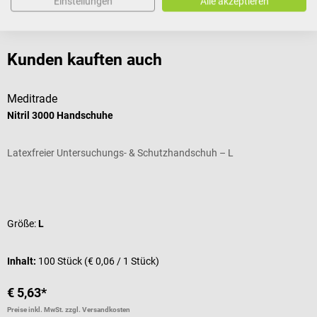
Einstellungen
Alle akzeptieren
Bewertungen
Kunden kauften auch
Meditrade
Nitril 3000 Handschuhe
E
Latexfreier Untersuchungs- & Schutzhandschuh – L
M
Durchschnittliche Bewertung von 5 von 5 Sternen
D
Größe:
L
G
I
Inhalt:
100 Stück
(€ 0,06 / 1 Stück)
€ 5,63*
a
Preise inkl. MwSt. zzgl. Versandkosten
Pr