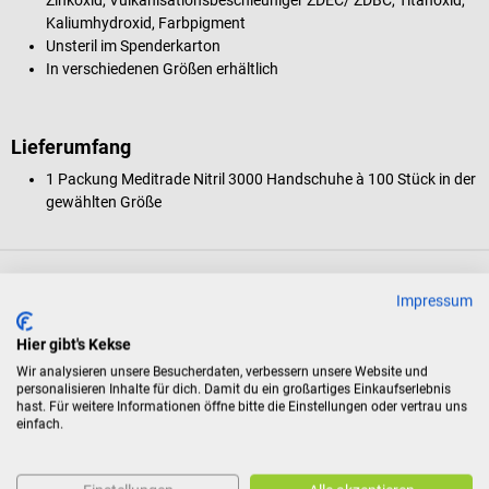
Kaliumhydroxid, Farbpigment
Unsteril im Spenderkarton
In verschiedenen Größen erhältlich
Lieferumfang
1 Packung Meditrade Nitril 3000 Handschuhe à 100 Stück in der
gewählten Größe
Eigenschaften
Impressum
Hier gibt's Kekse
Produktidentifikation
Wir analysieren unsere Besucherdaten, verbessern unsere Website und
personalisieren Inhalte für dich. Damit du ein großartiges Einkaufserlebnis
hast. Für weitere Informationen öffne bitte die Einstellungen oder vertrau uns
Dokumente
einfach.