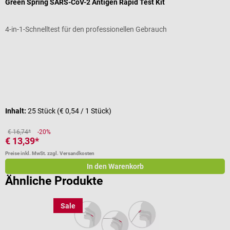
Green Spring SARS-CoV-2 Antigen Rapid Test Kit
m
4-in-1-Schnelltest für den professionellen Gebrauch
S
Durchschnittliche Bewertung von 4.89 von 5 Sternen
D
Inhalt:
25 Stück
(€ 0,54 / 1 Stück)
I
€ 16,74*
-20%
€ 13,39*
a
Preise inkl. MwSt. zzgl. Versandkosten
Pr
In den Warenkorb
Ähnliche Produkte
Sale