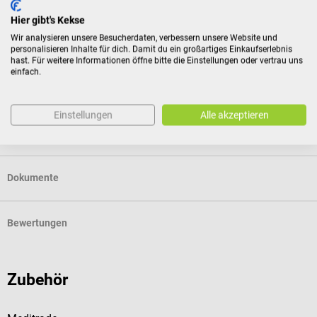
Für Verbraucher besteht das Widerrufsrecht nicht bei
Hier gibt's Kekse
Verträgen zur Lieferung versiegelter Waren, die aus
Wir analysieren unsere Besucherdaten, verbessern unsere Website und
Gründen des Gesundheitsschutzes oder der Hygiene nicht
personalisieren Inhalte für dich. Damit du ein großartiges Einkaufserlebnis
hast. Für weitere Informationen öffne bitte die Einstellungen oder vertrau uns
zur Rückgabe geeignet sind, wenn ihre Versiegelung nach
einfach.
der Lieferung entfernt wurde.
Einstellungen
Alle akzeptieren
Produktidentifikation
Dokumente
Bewertungen
Zubehör