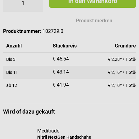
In den Warenkorb
Produkt merken
Produktnummer:
102729.0
Anzahl
Stückpreis
Grundprei
€ 45,54
Bis
3
€ 2,28* / 1 Stüc
€ 43,14
Bis
11
€ 2,16* / 1 Stüc
€ 41,94
ab
12
€ 2,10* / 1 Stüc
Wird of dazu gekauft
Meditrade
Nitril NextGen Handschuhe