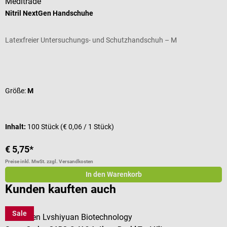
Meditrade
F
Nitril NextGen Handschuhe
I
Latexfreier Untersuchungs- und Schutzhandschuh – M
1
Durchschnittliche Bewertung von 4.25 von 5 Sternen
D
Größe:
M
F
I
Inhalt:
100 Stück
(€ 0,06 / 1 Stück)
V
€ 5,75*
€
Preise inkl. MwSt. zzgl. Versandkosten
Pr
In den Warenkorb
Kunden kauften auch
Sale
Shenzhen Lvshiyuan Biotechnology
m