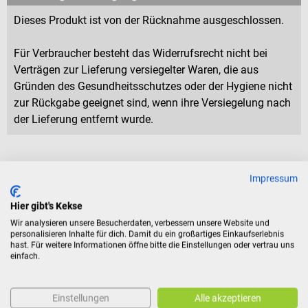
Dieses Produkt ist von der Rücknahme ausgeschlossen.
Für Verbraucher besteht das Widerrufsrecht nicht bei
Verträgen zur Lieferung versiegelter Waren, die aus
Gründen des Gesundheitsschutzes oder der Hygiene nicht
zur Rückgabe geeignet sind, wenn ihre Versiegelung nach
der Lieferung entfernt wurde.
Pflichthinweise
Impressum
Gefahrenpikto
Hier gibt's Kekse
gramme
Wir analysieren unsere Besucherdaten, verbessern unsere Website und
personalisieren Inhalte für dich. Damit du ein großartiges Einkaufserlebnis
GHS06 - Skulls and
hast. Für weitere Informationen öffne bitte die Einstellungen oder vertrau uns
einfach.
Crossbones: Acute toxicity
Einstellungen
Alle akzeptieren