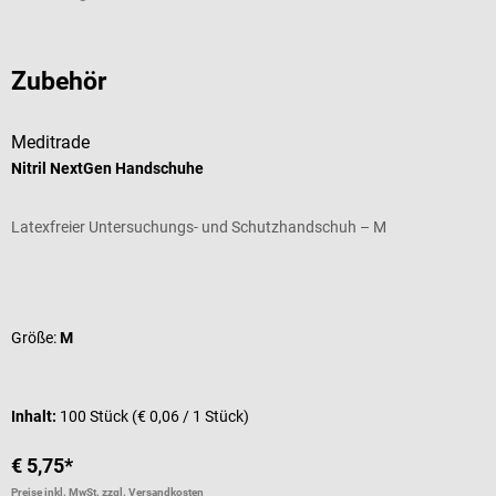
Zubehör
Meditrade
F
Nitril NextGen Handschuhe
I
Latexfreier Untersuchungs- und Schutzhandschuh – M
1
Durchschnittliche Bewertung von 4.25 von 5 Sternen
D
Größe:
M
F
I
Inhalt:
100 Stück
(€ 0,06 / 1 Stück)
V
€ 5,75*
€
Preise inkl. MwSt. zzgl. Versandkosten
Pr