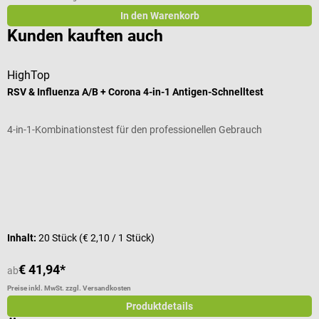
In den Warenkorb
Kunden kauften auch
HighTop
m
RSV & Influenza A/B + Corona 4-in-1 Antigen-Schnelltest
m
4-in-1-Kombinationstest für den professionellen Gebrauch
Z
Durchschnittliche Bewertung von 4.8 von 5 Sternen
D
Inhalt:
20 Stück
(€ 2,10 / 1 Stück)
I
€ 41,94*
ab
a
Preise inkl. MwSt. zzgl. Versandkosten
Pr
Produktdetails