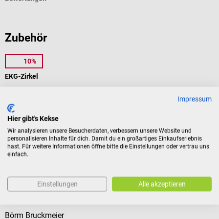
Zubehör
10%
1m4
EKG-Zirkel
Impressum
Zur manuellen Vermessung von EKG-Amplituden
Hier gibt's Kekse
Wir analysieren unsere Besucherdaten, verbessern unsere Website und
personalisieren Inhalte für dich. Damit du ein großartiges Einkaufserlebnis
hast. Für weitere Informationen öffne bitte die Einstellungen oder vertrau uns
€ 10,74*
einfach.
Preise inkl. MwSt. zzgl. Versandkosten
In den Warenkorb
Einstellungen
Alle akzeptieren
Kunden kauften auch
Börm Bruckmeier