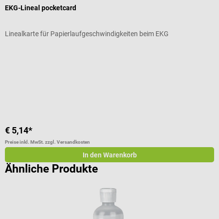
EKG-Lineal pocketcard
G
Linealkarte für Papierlaufgeschwindigkeiten beim EKG
Z
Durchschnittliche Bewertung von 5 von 5 Sternen
D
€ 5,14*
€
Preise inkl. MwSt. zzgl. Versandkosten
Pr
In den Warenkorb
Ähnliche Produkte