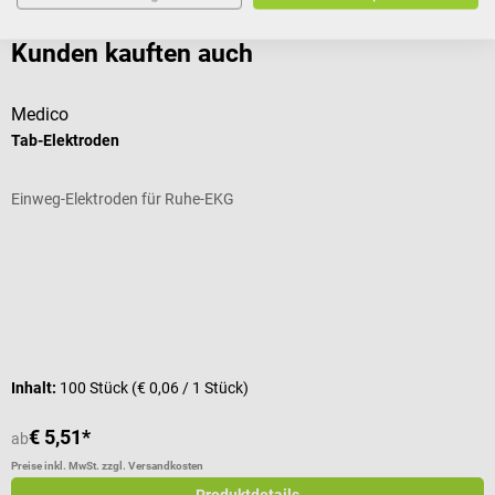
Produktdetails
Kunden kauften auch
Medico
Tab-Elektroden
M
Einweg-Elektroden für Ruhe-EKG
H
Durchschnittliche Bewertung von 5 von 5 Sternen
G
I
Inhalt:
100 Stück
(€ 0,06 / 1 Stück)
V
€ 5,51*
€
ab
Preise inkl. MwSt. zzgl. Versandkosten
Pr
Produktdetails