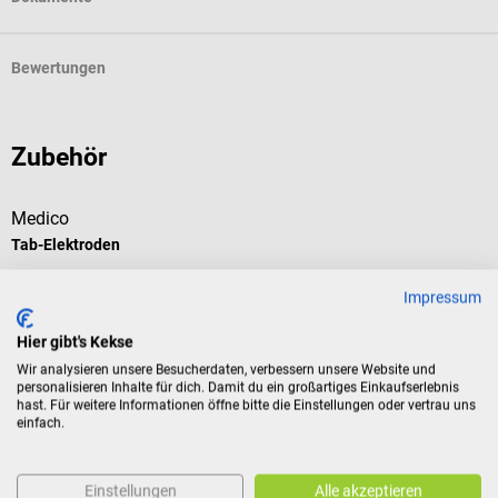
Bewertungen
Zubehör
Medico
Tab-Elektroden
R
Impressum
Einweg-Elektroden für Ruhe-EKG
R
Hier gibt's Kekse
Durchschnittliche Bewertung von 5 von 5 Sternen
Wir analysieren unsere Besucherdaten, verbessern unsere Website und
personalisieren Inhalte für dich. Damit du ein großartiges Einkaufserlebnis
hast. Für weitere Informationen öffne bitte die Einstellungen oder vertrau uns
Inhalt:
100 Stück
(€ 0,06 / 1 Stück)
I
einfach.
€ 5,51*
€
ab
Einstellungen
Alle akzeptieren
Preise inkl. MwSt. zzgl. Versandkosten
Pr