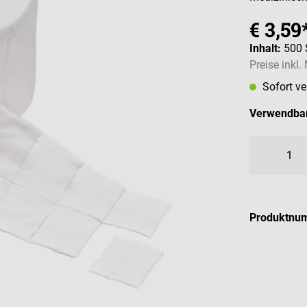
€ 3,59
Inhalt:
500 
Preise inkl
Sofort v
Verwendbar
Produktnu