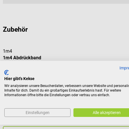
Zubehör
1m4
1m4 Abdrückband
Impr
Mit rutschfester Kunststoffplatte zur Fixierung von Tupfern
Hier gibt's Kekse
Wir analysieren unsere Besucherdaten, verbessern unsere Website und personali
Durchschnittliche Bewertung von 5 von 5 Sternen
Inhalte für dich. Damit du ein großartiges Einkaufserlebnis hast. Für weitere
Informationen öffne bitte die Einstellungen oder vertrau uns einfach.
Einstellungen
Alle akzeptieren
€ 8,34*
Preise inkl. MwSt. zzgl. Versandkosten