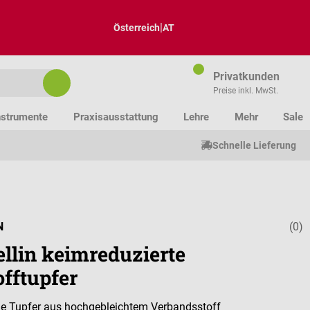
|
Österreich
AT
Privatkunden
Preise inkl. MwSt.
nstrumente
Praxisausstattung
Lehre
Mehr
Sale
Schnelle Lieferung
N
(0)
Durchschnitt
ellin keimreduzierte
offtupfer
e Tupfer aus hochgebleichtem Verbandsstoff