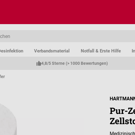
esinfektion
Verbandsmaterial
Notfall & Erste Hilfe
I
4,8/5 Sterne (> 1000 Bewertungen)
fer
HARTMAN
Pur-Z
Zellst
Medizinisch