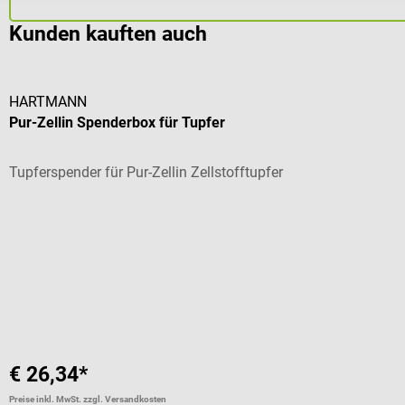
Kunden kauften auch
HARTMANN
Pur-Zellin Spenderbox für Tupfer
Tupferspender für Pur-Zellin Zellstofftupfer
Durchschnittliche Bewertung von 4 von 5 Sternen
€ 26,34*
Preise inkl. MwSt. zzgl. Versandkosten