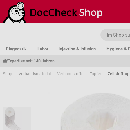
um Hauptinhalt springen
Zur Suche springen
Zur Hauptnavigation springen
Diagnostik
Labor
Injektion & Infusion
Hygiene & D
Expertise seit 140 Jahren
Shop
Verbandsmaterial
Verbandstoffe
Tupfer
Zellstofftup