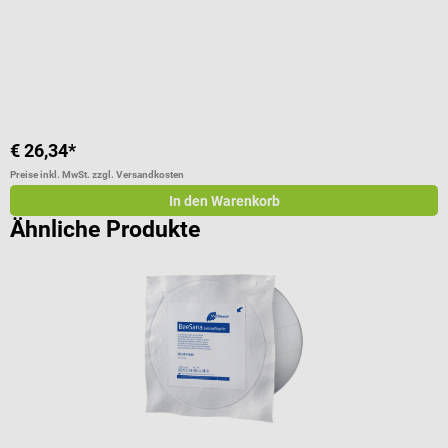
V
I
V
€ 26,34*
a
Preise inkl. MwSt. zzgl. Versandkosten
Pr
In den Warenkorb
Ähnliche Produkte