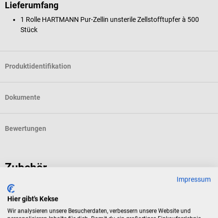
Lieferumfang
1 Rolle HARTMANN Pur-Zellin unsterile Zellstofftupfer à 500
Stück
Produktidentifikation
Dokumente
Bewertungen
Zubehör
Impressum
1m4
Hier gibt's Kekse
1m4 Abdrückband
L
Wir analysieren unsere Besucherdaten, verbessern unsere Website und