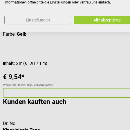
TapeandGo
Informationen öffne bitte die Einstellungen oder vertrau uns einfach.
Kinesiologischer Tape Verband
Einstellungen
Alle akzeptieren
Farbe:
Gelb
Inhalt:
5 m
(€ 1,91 / 1 m)
€ 9,54*
Preise inkl. MwSt. zzgl. Versandkosten
Kunden kauften auch
Dr. No