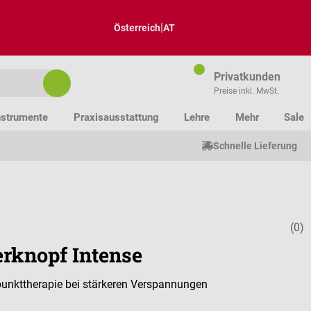
|
Österreich
AT
Privatkunden
Preise inkl. MwSt.
nstrumente
Praxisausstattung
Lehre
Mehr
Sale
Schnelle Lieferung
(0)
Durchschnitt
erknopf Intense
punkttherapie bei stärkeren Verspannungen