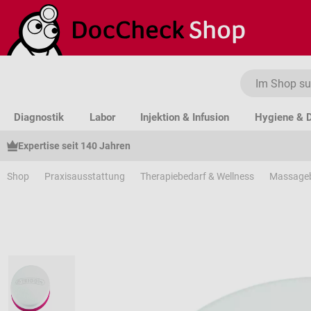
um Hauptinhalt springen
Zur Suche springen
Zur Hauptnavigation springen
Diagnostik
Labor
Injektion & Infusion
Hygiene & D
Expertise seit 140 Jahren
Shop
Praxisausstattung
Therapiebedarf & Wellness
Massage