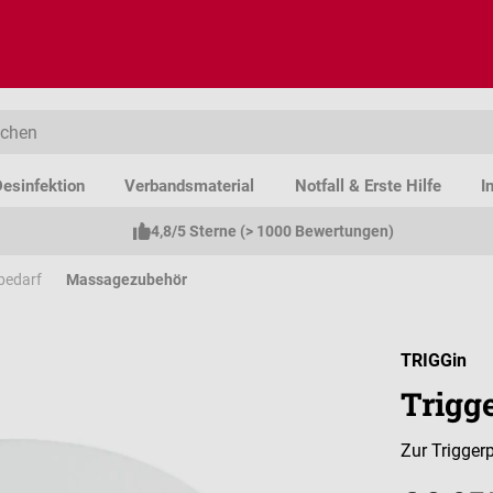
esinfektion
Verbandsmaterial
Notfall & Erste Hilfe
I
4,8/5 Sterne (> 1000 Bewertungen)
bedarf
Massagezubehör
TRIGGin
Trigg
Zur Trigger