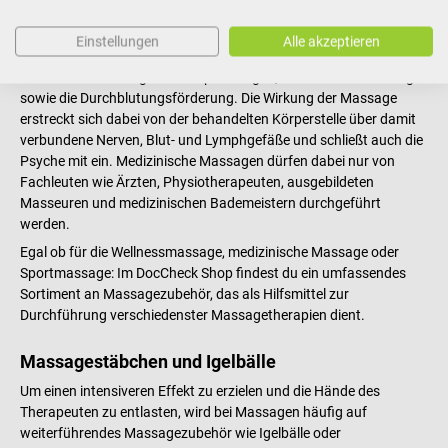
Rahmen der physikalischen Therapie gezielt bei gesundheitlichen
Beschwerden eingesetzt. Mit Massagen lassen sich
Einstellungen
Alle akzeptieren
verschiedenste Leiden behandeln. Im Vordergrund stehen dabei
vor allem die Lösung von Verspannungen, die Schmerzlinderung
sowie die Durchblutungsförderung. Die Wirkung der Massage
erstreckt sich dabei von der behandelten Körperstelle über damit
verbundene Nerven, Blut- und Lymphgefäße und schließt auch die
Psyche mit ein. Medizinische Massagen dürfen dabei nur von
Fachleuten wie Ärzten, Physiotherapeuten, ausgebildeten
Masseuren und medizinischen Bademeistern durchgeführt
werden.
Egal ob für die Wellnessmassage, medizinische Massage oder
Sportmassage: Im DocCheck Shop findest du ein umfassendes
Sortiment an Massagezubehör, das als Hilfsmittel zur
Durchführung verschiedenster Massagetherapien dient.
Massagestäbchen und Igelbälle
Um einen intensiveren Effekt zu erzielen und die Hände des
Therapeuten zu entlasten, wird bei Massagen häufig auf
weiterführendes Massagezubehör wie Igelbälle oder