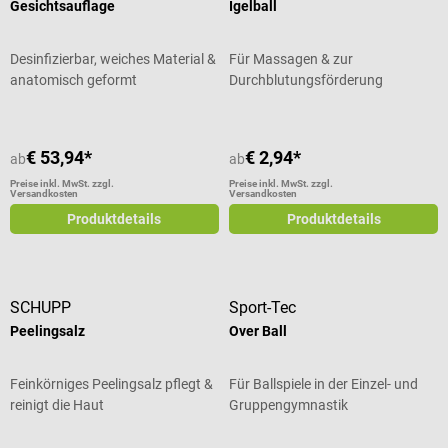
Gesichtsauflage
Igelball
Desinfizierbar, weiches Material &
Für Massagen & zur
anatomisch geformt
Durchblutungsförderung
€ 53,94*
€ 2,94*
ab
ab
Preise inkl. MwSt. zzgl.
Preise inkl. MwSt. zzgl.
Versandkosten
Versandkosten
Produktdetails
Produktdetails
SCHUPP
Sport-Tec
Peelingsalz
Over Ball
Feinkörniges Peelingsalz pflegt &
Für Ballspiele in der Einzel- und
reinigt die Haut
Gruppengymnastik