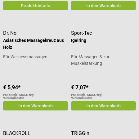
Produktdetails
In den Warenkorb
Dr. No
Sport-Tec
Asiatisches Massagekreuz aus
Igelring
Holz
Für Wellnessmassagen
Für Massagen & zur
Muskelstärkung
€ 5,94*
€ 7,07*
Preise inkl. MwSt. zzgl.
Preise inkl. MwSt. zzgl.
Versandkosten
Versandkosten
In den Warenkorb
In den Warenkorb
BLACKROLL
TRIGGin