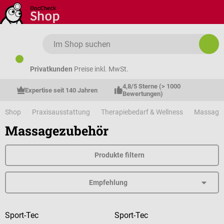
Zum Hauptinhalt springen
Privatkunden
Preise inkl. MwSt.
4,8/5 Sterne (> 1000 
Expertise seit 140 Jahren
Bewertungen)
Shop
Praxisausstattung
Therapiebedarf & Wellness
Massage
Massagezubehör
Produkte filtern
Sport-Tec
Sport-Tec