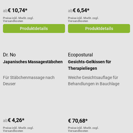
€ 10,74*
€ 6,54*
ab
ab
Preise inkl. MwSt. zzgl.
Preise inkl. MwSt. zzgl.
Versandkosten
Versandkosten
Produktdetails
Produktdetails
Dr. No
Ecopostural
Japanisches Massagestäbchen
Gesichts-Gelkissen für
Therapieliegen
Für Stäbchenmassage nach
Weiche Gesichtsauflage für
Deuser
Behandlungen in Bauchlage
Durchschnittliche Bewertung von 5 von 5 Sternen
€ 4,26*
€ 70,68*
ab
Preise inkl. MwSt. zzgl.
Preise inkl. MwSt. zzgl.
Versandkosten
Versandkosten