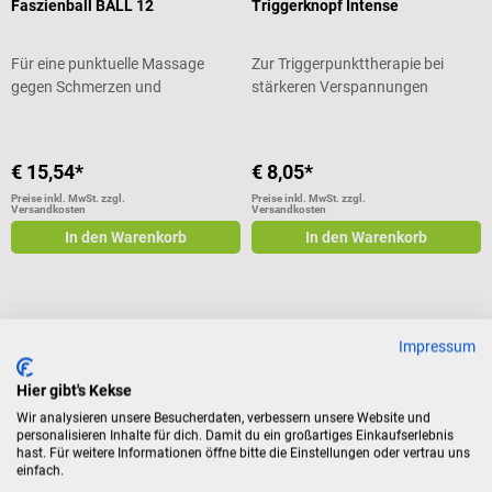
Faszienball BALL 12
Triggerknopf Intense
Für eine punktuelle Massage
Zur Triggerpunkttherapie bei
gegen Schmerzen und
stärkeren Verspannungen
Verhärtungen
€ 15,54*
€ 8,05*
Preise inkl. MwSt. zzgl.
Preise inkl. MwSt. zzgl.
Versandkosten
Versandkosten
In den Warenkorb
In den Warenkorb
Impressum
Massagezubehör – Hilfsmittel für die
Massage
Hier gibt's Kekse
Eine Massage dient zur mechanischen Beeinflussung von
Wir analysieren unsere Besucherdaten, verbessern unsere Website und
personalisieren Inhalte für dich. Damit du ein großartiges Einkaufserlebnis
Muskulatur, Haut, Sehnen und Bindegewebe durch Zug-,
hast. Für weitere Informationen öffne bitte die Einstellungen oder vertrau uns
Dehnungs- und Druckreiz. Anders als Wellness Massagen, die der
einfach.
reinen Entspannung dienen, werden therapeutische Massagen im