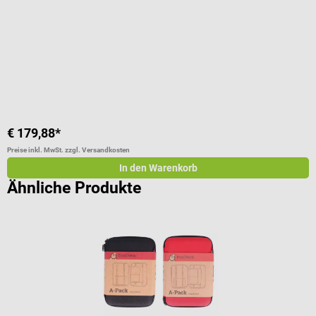
Durchschnittliche Bewertung von 5 von 5 Sternen
D
€ 179,88*
€
Preise inkl. MwSt. zzgl. Versandkosten
Pr
In den Warenkorb
Ähnliche Produkte