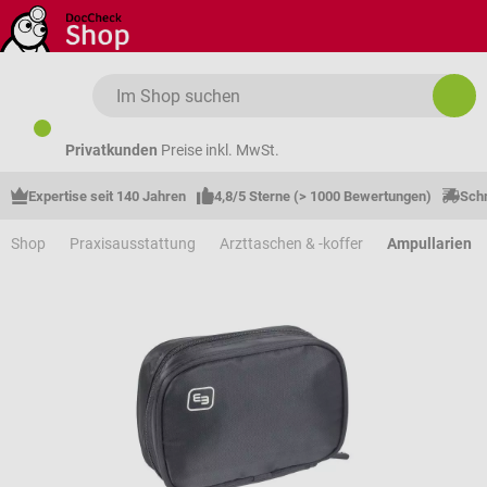
Zum Hauptinhalt springen
Privatkunden
Preise inkl. MwSt.
Expertise seit 140 Jahren
4,8/5 Sterne (> 1000 Bewertungen)
Schn
Shop
Praxisausstattung
Arzttaschen & -koffer
Ampullarien