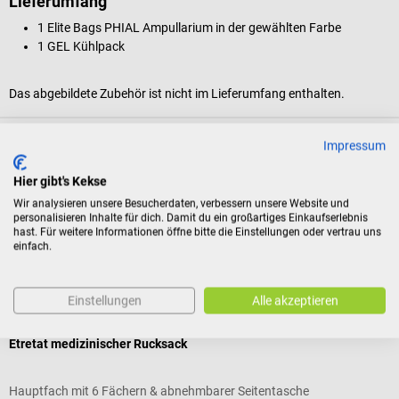
Lieferumfang
1 Elite Bags PHIAL Ampullarium in der gewählten Farbe
1 GEL Kühlpack
Das abgebildete Zubehör ist nicht im Lieferumfang enthalten.
Impressum
Produktidentifikation
Hier gibt's Kekse
Bewertungen
Wir analysieren unsere Besucherdaten, verbessern unsere Website und
personalisieren Inhalte für dich. Damit du ein großartiges Einkaufserlebnis
hast. Für weitere Informationen öffne bitte die Einstellungen oder vertrau uns
einfach.
Kunden kauften auch
Einstellungen
Alle akzeptieren
De Boissy
D
Etretat medizinischer Rucksack
M
Hauptfach mit 6 Fächern & abnehmbarer Seitentasche
M