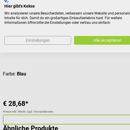
Kunden kauften auch
Hier gibt's Kekse
Wir analysieren unsere Besucherdaten, verbessern unsere Website und personali
Inhalte für dich. Damit du ein großartiges Einkaufserlebnis hast. Für weitere
Pulox
Informationen öffne bitte die Einstellungen oder vertrau uns einfach.
Pulsoximeter PULOX PO-200
Einstellungen
Alle akzeptieren
Zur Messung der Sauerstoffsättigung und Pulsrate
Durchschnittliche Bewertung von 4.92 von 5 Sternen
Farbe:
Blau
€ 28,68*
Preise inkl. MwSt. zzgl. Versandkosten
Ähnliche Produkte