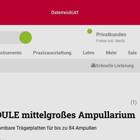
|
Österreich
AT
Privatkunden
Preise inkl. MwSt.
nstrumente
Praxisausstattung
Lehre
Mehr
Sale
Schnelle Lieferung
(1)
Durchschnitt
LE mittelgroßes Ampullarium
mbare Trägerplatten für bis zu 84 Ampullen