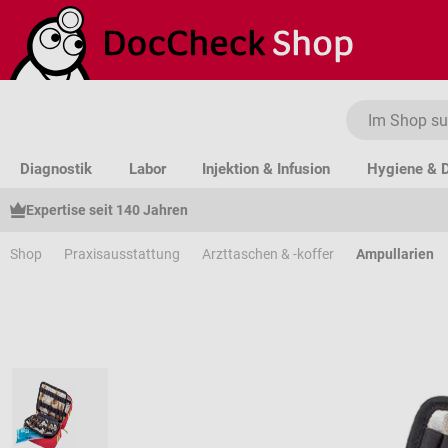
um Hauptinhalt springen
Zur Suche springen
Zur Hauptnavigation springen
Diagnostik
Labor
Injektion & Infusion
Hygiene & D
Expertise seit 140 Jahren
Shop
Praxisausstattung
Arzttaschen & -koffer
Ampullarien