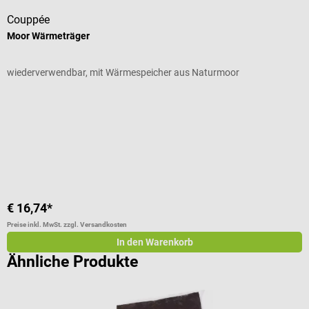
Couppée
C
Moor Wärmeträger
M
wiederverwendbar, mit Wärmespeicher aus Naturmoor
G
Durchschnittliche Bewertung von 5 von 5 Sternen
G
I
V
€ 16,74*
€
Preise inkl. MwSt. zzgl. Versandkosten
Pr
In den Warenkorb
Ähnliche Produkte