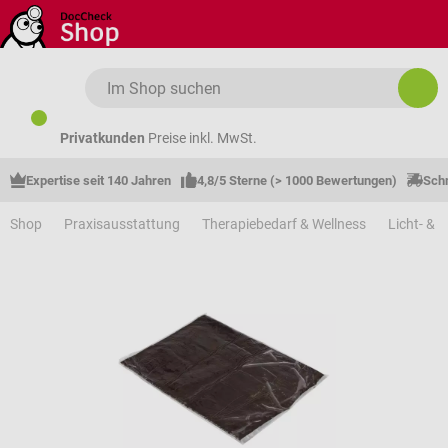
Zum Hauptinhalt springen
Privatkunden
Preise inkl. MwSt.
Expertise seit 140 Jahren
4,8/5 Sterne (> 1000 Bewertungen)
Schn
Shop
Praxisausstattung
Therapiebedarf & Wellness
Licht- & 