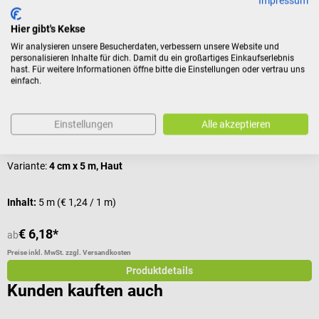
Zubehör
Impressum
Hier gibt's Kekse
Leukoplast
D
Wir analysieren unsere Besucherdaten, verbessern unsere Website und
Classic Pflaster
I
personalisieren Inhalte für dich. Damit du ein großartiges Einkaufserlebnis
hast. Für weitere Informationen öffne bitte die Einstellungen oder vertrau uns
einfach.
das zuverlässige Textilpflaster, auf Wundgröße zuschneidbar
S
Einstellungen
Alle akzeptieren
Durchschnittliche Bewertung von 5 von 5 Sternen
D
Variante:
4 cm x 5 m, Haut
F
Inhalt:
5 m
(€ 1,24 / 1 m)
€ 6,18*
€
ab
Preise inkl. MwSt. zzgl. Versandkosten
Pr
Produktdetails
Kunden kauften auch