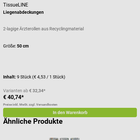
TissueLINE
r
Liegenabdeckungen
M
2-lagige Ärzterollen aus Recyclingmaterial
A
D
Größe:
50 cm
G
Inhalt:
9 Stück
(€ 4,53 / 1 Stück)
I
Varianten ab
€ 32,34*
€ 40,74*
€
Preise inkl. MwSt. zzgl. Versandkosten
Pr
In den Warenkorb
Ähnliche Produkte