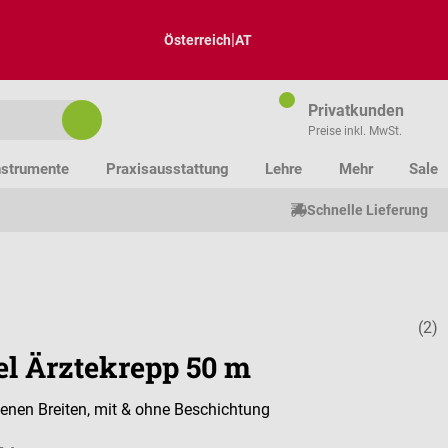
|
Österreich
AT
Privatkunden
Preise inkl. MwSt.
nstrumente
Praxisausstattung
Lehre
Mehr
Sale
Schnelle Lieferung
(2)
Durchschnitt
cel Ärztekrepp 50 m
denen Breiten, mit & ohne Beschichtung