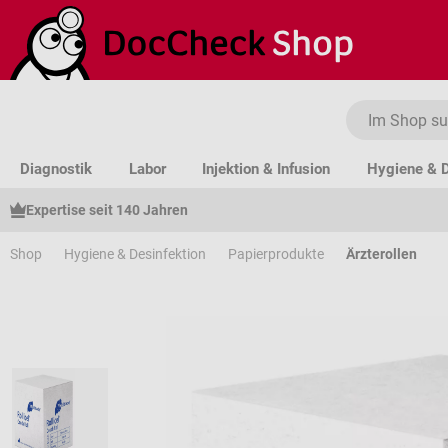
um Hauptinhalt springen
Zur Suche springen
Zur Hauptnavigation springen
Diagnostik
Labor
Injektion & Infusion
Hygiene & D
Expertise seit 140 Jahren
Shop
Hygiene & Desinfektion
Papierprodukte
Ärzterollen