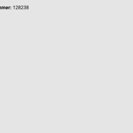
mmer:
128238