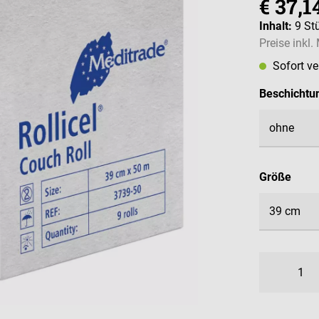
€ 37,1
Inhalt:
9 St
Preise inkl
Sofort v
Beschichtu
ausw
Größe