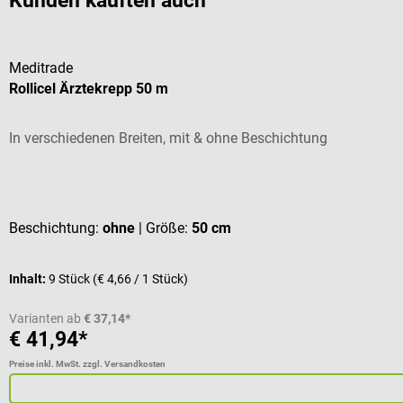
Kunden kauften auch
Meditrade
Rollicel Ärztekrepp 50 m
In verschiedenen Breiten, mit & ohne Beschichtung
Durchschnittliche Bewertung von 5 von 5 Sternen
Beschichtung:
ohne
| Größe:
50 cm
Inhalt:
9 Stück
(€ 4,66 / 1 Stück)
Varianten ab
€ 37,14*
€ 41,94*
Preise inkl. MwSt. zzgl. Versandkosten