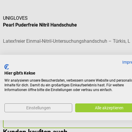
UNIGLOVES
Pearl Puderfreie Nitril Handschuhe
Latexfreier Einmal-Nitril-Untersuchungshandschuh – Türkis, L
Durchschnittliche Bewertung von 4.67 von 5 Sternen
Impr
Farbe:
Türkis
| Größe:
L (8–9)
Hier gibt's Kekse
Wir analysieren unsere Besucherdaten, verbessern unsere Website und personali
Inhalte für dich. Damit du ein großartiges Einkaufserlebnis hast. Für weitere
Inhalt:
100 Stück
(€ 0,08 / 1 Stück)
Informationen öffne bitte die Einstellungen oder vertrau uns einfach.
Varianten ab
€ 6,54*
€ 7,74*
ab
Einstellungen
Alle akzeptieren
Preise inkl. MwSt. zzgl. Versandkosten