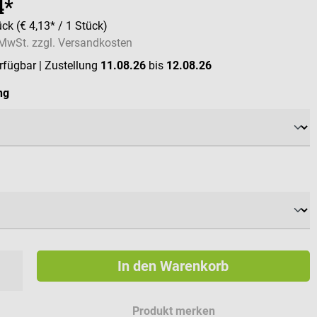
4*
ück
(€ 4,13* / 1 Stück)
. MwSt. zzgl. Versandkosten
erfügbar
| Zustellung
11.08.26
bis
12.08.26
auswählen
ng
ählen
In den Warenkorb
Produkt merken