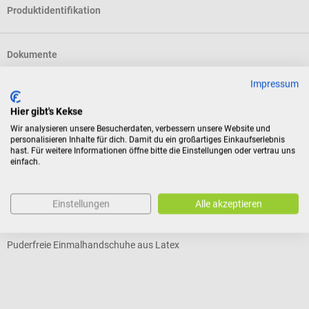
Produktidentifikation
Dokumente
Impressum
Bewertungen
Hier gibt's Kekse
Wir analysieren unsere Besucherdaten, verbessern unsere Website und
personalisieren Inhalte für dich. Damit du ein großartiges Einkaufserlebnis
Kunden kauften auch
hast. Für weitere Informationen öffne bitte die Einstellungen oder vertrau uns
einfach.
Meditrade
U
Einstellungen
Alle akzeptieren
Gentle Skin compact+ Handschuhe
P
Puderfreie Einmalhandschuhe aus Latex
L
Durchschnittliche Bewertung von 5 von 5 Sternen
D