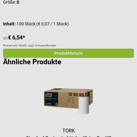
Größe:
S
F
I
Inhalt:
100 Stück
(€ 0,07 / 1 Stück)
V
€ 6,54*
ab
a
Preise inkl. MwSt. zzgl. Versandkosten
Pr
Produktdetails
Ähnliche Produkte
TORK