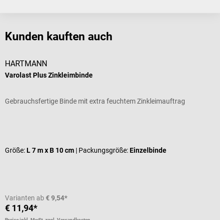
Kunden kauften auch
HARTMANN
Varolast Plus Zinkleimbinde
E
Gebrauchsfertige Binde mit extra feuchtem Zinkleimauftrag
M
Durchschnittliche Bewertung von 5 von 5 Sternen
D
Größe:
L 7 m x B 10 cm
| Packungsgröße:
Einzelbinde
G
I
V
Varianten ab
€ 9,54*
€ 11,94*
a
Preise inkl. MwSt. zzgl. Versandkosten
Pr