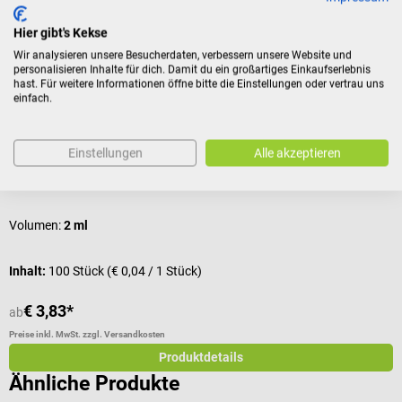
Kunden kauften auch
Hier gibt's Kekse
Wir analysieren unsere Besucherdaten, verbessern unsere Website und
B. Braun
D
personalisieren Inhalte für dich. Damit du ein großartiges Einkaufserlebnis
hast. Für weitere Informationen öffne bitte die Einstellungen oder vertrau uns
Injekt Einmalspritzen
S
einfach.
Volumen-Dosierung in Milliliter
w
Einstellungen
Alle akzeptieren
Durchschnittliche Bewertung von 5 von 5 Sternen
G
Volumen:
2 ml
I
Inhalt:
100 Stück
(€ 0,04 / 1 Stück)
V
€ 3,83*
€
ab
Preise inkl. MwSt. zzgl. Versandkosten
Pr
Produktdetails
Ähnliche Produkte