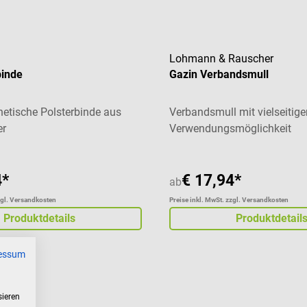
Lohmann & Rauscher
binde
Gazin Verbandsmull
hetische Polsterbinde aus
Verbandsmull mit vielseitige
er
Verwendungsmöglichkeit
4*
€ 17,94*
ab
zgl. Versandkosten
Preise inkl. MwSt. zzgl. Versandkosten
Produktdetails
Produktdetail
essum
sieren