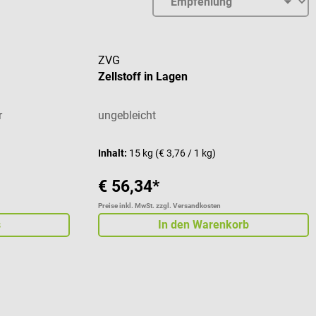
ZVG
Zellstoff in Lagen
r
ungebleicht
Inhalt:
15 kg
(€ 3,76 / 1 kg)
€ 56,34*
Preise inkl. MwSt. zzgl. Versandkosten
s
In den Warenkorb