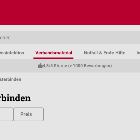
esinfektion
Verbandsmaterial
Notfall & Erste Hilfe
I
4,8/5 Sterne (> 1000 Bewertungen)
sterbinden
rbinden
r
Preis