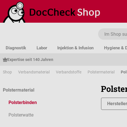
um Hauptinhalt springen
Zur Suche springen
Zur Hauptnavigation springen
Diagnostik
Labor
Injektion & Infusion
Hygiene & D
Expertise seit 140 Jahren
Shop
Verbandsmaterial
Verbandstoffe
Polstermaterial
Pol
Polste
Polstermaterial
Polsterbinden
Herstelle
Polsterwatte