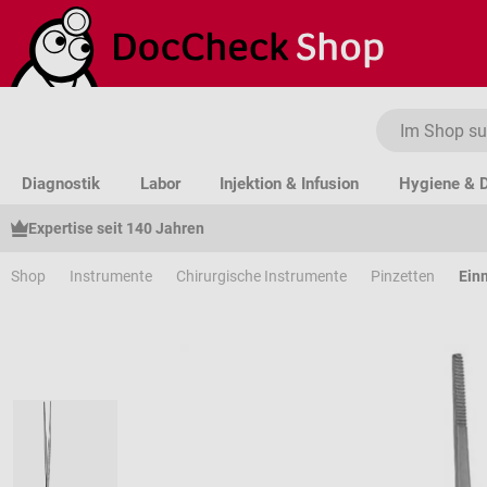
um Hauptinhalt springen
Zur Suche springen
Zur Hauptnavigation springen
Diagnostik
Labor
Injektion & Infusion
Hygiene & D
Expertise seit 140 Jahren
Shop
Instrumente
Chirurgische Instrumente
Pinzetten
Ein