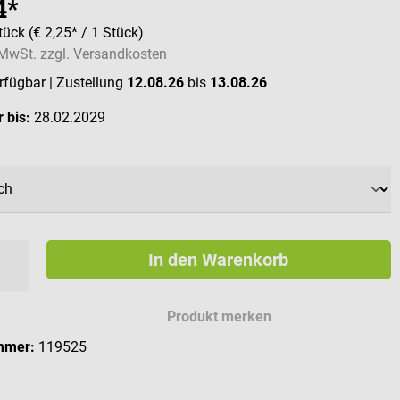
4*
tück
(€ 2,25* / 1 Stück)
. MwSt. zzgl. Versandkosten
erfügbar
| Zustellung
12.08.26
bis
13.08.26
 bis:
28.02.2029
hlen
In den Warenkorb
Produkt merken
mmer:
119525