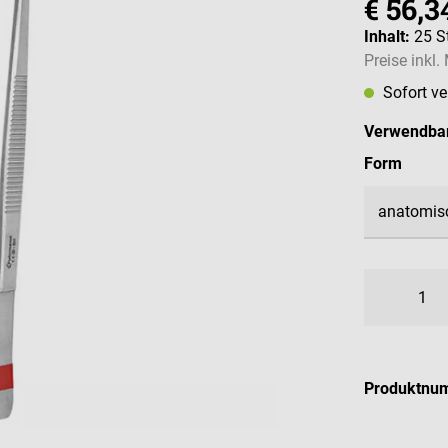
€ 56,3
Inhalt:
25 S
Preise inkl
Sofort v
Verwendbar
auswä
Form
Produktnu