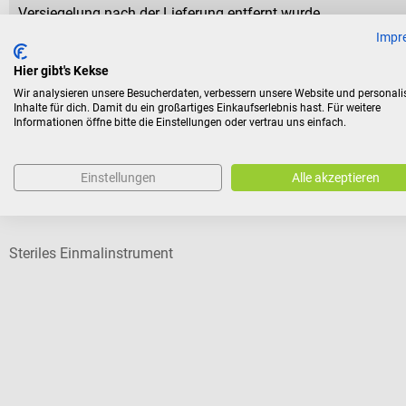
Versiegelung nach der Lieferung entfernt wurde.
Impr
Hier gibt's Kekse
Wir analysieren unsere Besucherdaten, verbessern unsere Website und personali
Inhalte für dich. Damit du ein großartiges Einkaufserlebnis hast. Für weitere
Kunden kauften auch
Informationen öffne bitte die Einstellungen oder vertrau uns einfach.
Einstellungen
Alle akzeptieren
Fuhrmann
Splitterpinzette
Steriles Einmalinstrument