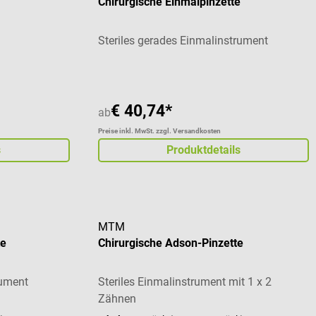
Chirurgische Einmalpinzette
Steriles gerades Einmalinstrument
€ 40,74*
ab
Preise inkl. MwSt. zzgl. Versandkosten
s
Produktdetails
MTM
te
Chirurgische Adson-Pinzette
rument
Steriles Einmalinstrument mit 1 x 2
Zähnen