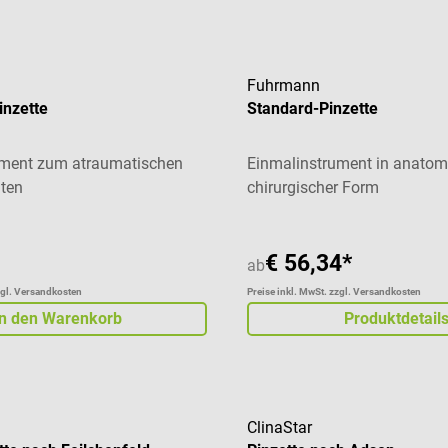
Fuhrmann
inzette
Standard-Pinzette
ument zum atraumatischen
Einmalinstrument in anatom
lten
chirurgischer Form
€ 56,34*
ab
zgl. Versandkosten
Preise inkl. MwSt. zzgl. Versandkosten
In den Warenkorb
Produktdetail
ClinaStar