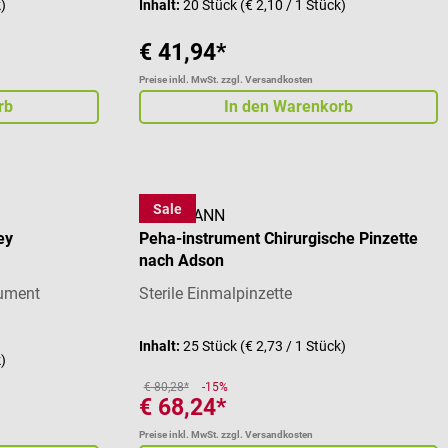
k)
Inhalt:
20 Stück
(€ 2,10 / 1 Stück)
€ 41,94*
Preise inkl. MwSt. zzgl. Versandkosten
rb
In den Warenkorb
Sale
HARTMANN
ey
Peha-instrument Chirurgische Pinzette
nach Adson
rument
Sterile Einmalpinzette
Inhalt:
25 Stück
(€ 2,73 / 1 Stück)
k)
€ 80,28*
-15%
€ 68,24*
Preise inkl. MwSt. zzgl. Versandkosten