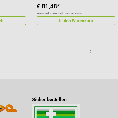
€ 81,48*
Preise inkl. MwSt. zzgl. Versandkosten
rb
In den Warenkorb
Seite
Seite
1
2
Sicher bestellen