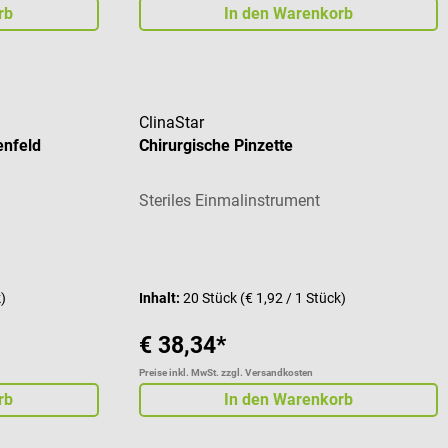
rb
In den Warenkorb
ClinaStar
enfeld
Chirurgische Pinzette
Steriles Einmalinstrument
 von 5 von 5 Sternen
k)
Inhalt:
20 Stück
(€ 1,92 / 1 Stück)
€ 38,34*
Preise inkl. MwSt. zzgl. Versandkosten
rb
In den Warenkorb