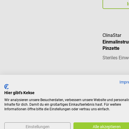
ClinaStar
Einmalinstr
Pinzette
Steriles Ein
Impr
Inhalt:
20 Stü
Hier gibt's Kekse
€ 38,34*
Wir analysieren unsere Besucherdaten, verbessern unsere Website und personali
Inhalte für dich. Damit du ein großartiges Einkaufserlebnis hast. Für weitere
Preise inkl. MwSt. z
Informationen öffne bitte die Einstellungen oder vertrau uns einfach.
Einstellungen
Alle akzeptieren