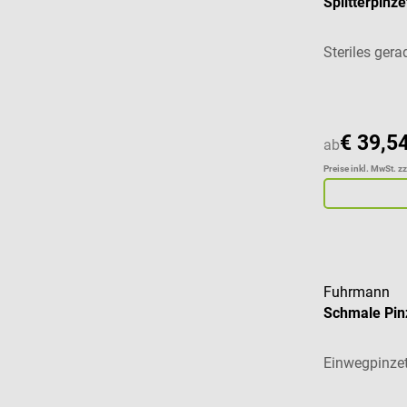
Splitterpinz
Steriles ger
€ 39,5
ab
Preise inkl. MwSt. z
Fuhrmann
Schmale Pin
Einwegpinzet