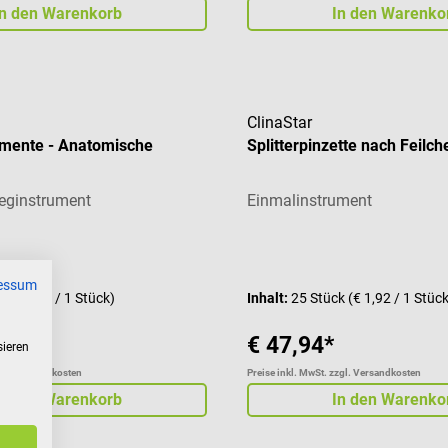
In den Warenkorb
In den Warenko
ClinaStar
umente - Anatomische
Splitterpinzette nach Feilch
weginstrument
Einmalinstrument
Durchschnittliche Bewertung
essum
ck
(€ 1,92 / 1 Stück)
Inhalt:
25 Stück
(€ 1,92 / 1 Stüc
€ 47,94*
sieren
zgl. Versandkosten
Preise inkl. MwSt. zzgl. Versandkosten
In den Warenkorb
In den Warenko