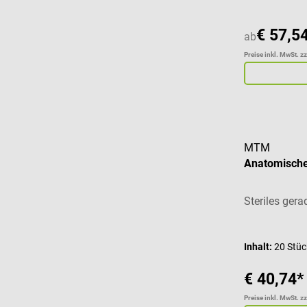
€ 57,5
ab
Preise inkl. MwSt. z
MTM
Anatomische
Steriles ger
Inhalt:
20 Stü
€ 40,74*
Preise inkl. MwSt. z