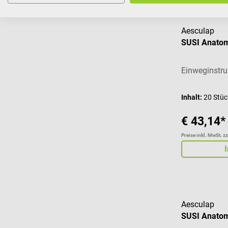
Aesculap
SUSI Anatom
Einweginstr
Inhalt:
20 Stü
€ 43,14*
Preise inkl. MwSt. z
Aesculap
SUSI Anatom