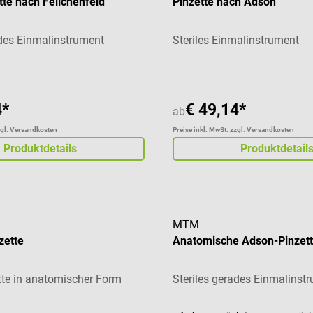
ette nach Feilchenfeld
Pinzette nach Adson
ades Einmalinstrument
Steriles Einmalinstrument
4*
€ 49,14*
ab
zgl. Versandkosten
Preise inkl. MwSt. zzgl. Versandkosten
Produktdetails
Produktdetail
MTM
zette
Anatomische Adson-Pinzet
te in anatomischer Form
Steriles gerades Einmalinst