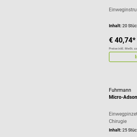
Einweginstr
Inhalt:
20 Stü
€ 40,74*
Preise inkl. MwSt. z
Fuhrmann
Micro-Adson
Einwegpinzett
Chirugie
Inhalt:
25 Stü