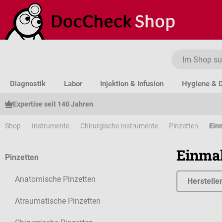
um Hauptinhalt springen
Zur Suche springen
Zur Hauptnavigation springen
Diagnostik
Labor
Injektion & Infusion
Hygiene & D
Expertise seit 140 Jahren
Shop
Instrumente
Chirurgische Instrumente
Pinzetten
Ein
Einmal
Pinzetten
Anatomische Pinzetten
Herstelle
Atraumatische Pinzetten