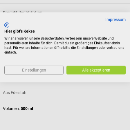
Produktidentifikation
Impressum
Hier gibt's Kekse
Bewertungen
Wir analysieren unsere Besucherdaten, verbessern unsere Website und
personalisieren Inhalte für dich. Damit du ein großartiges Einkaufserlebnis
hast. Für weitere Informationen öffne bitte die Einstellungen oder vertrau uns
einfach.
Kunden kauften auch
Contacto
Einstellungen
Alle akzeptieren
Nierenschale
P
Aus Edelstahl
S
Volumen:
500 ml
I