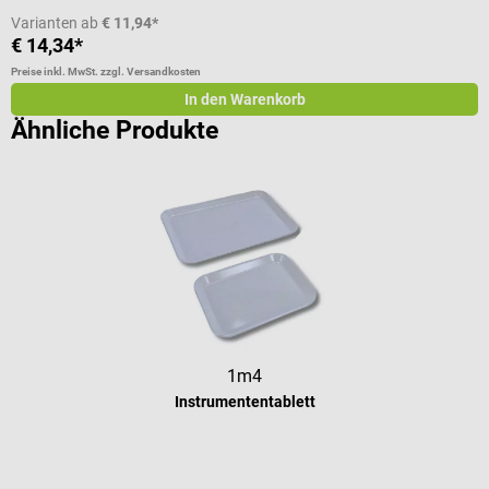
Varianten ab
€ 11,94*
€ 14,34*
a
Preise inkl. MwSt. zzgl. Versandkosten
Pr
In den Warenkorb
Ähnliche Produkte
1m4
Instrumententablett