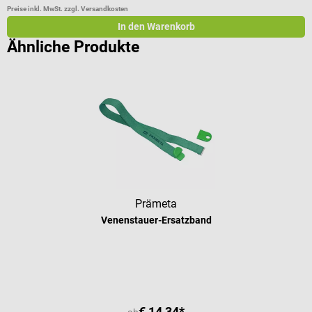
Preise inkl. MwSt. zzgl. Versandkosten
Pr
In den Warenkorb
Ähnliche Produkte
Prämeta
Venenstauer-Ersatzband
€ 14,34*