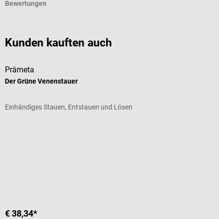
Bewertungen
Kunden kauften auch
Prämeta
D
Der Grüne Venenstauer
V
Einhändiges Stauen, Entstauen und Lösen
M
Durchschnittliche Bewertung von 5 von 5 Sternen
D
€ 38,34*
a