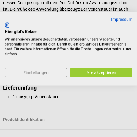
dessen Design sogar mit dem Red Dot Design Award ausgezeichnet
ist. Die mühelose Anwendung überzeugt: Der Venenstauer ist auch
mit einer Hand schnell und zuverlässig zu öffnen und zu schließen.
Impressum
Durch den selbstfindenden Magnetschluss ist die Handhabung
besonders leicht und intuitiv. Das Stauband des Venenstauers
Hier gibt's Kekse
überzeugt durch sein hautfreundliches, DEKRA-zertifiziertes Material.
Wir analysieren unsere Besucherdaten, verbessern unsere Website und
Das latexfreie Silikon ermöglicht durch seine glatte Oberfläche
personalisieren Inhalte für dich. Damit du ein großartiges Einkaufserlebnis
einerseits eine einfache, gründliche Desinfektion. Andererseits
hast. Für weitere Informationen öffne bitte die Einstellungen oder vertrau uns
verhindert es das Einklemmen und Abschnüren der Haut, das bei
einfach.
handelsüblichen Stauschläuchen mit Stoffband schnell auftritt. Deine
Patienten werden die hygienische und komfortable Untersuchung zu
Einstellungen
Alle akzeptieren
schätzen wissen!
Lieferumfang
1 daisygrip Venenstauer
Produktidentifikation