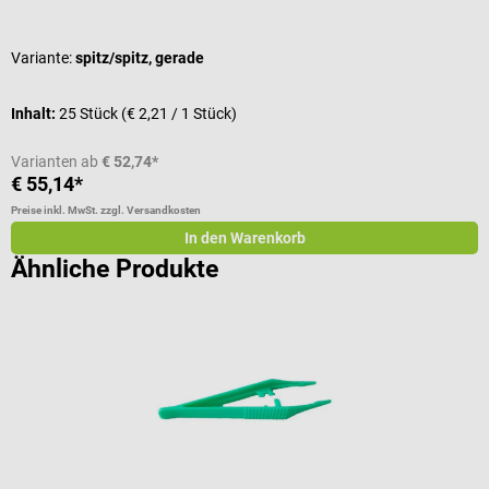
Durchschnittliche Bewertung von 5 von 5 Sternen
Variante:
spitz/spitz, gerade
Inhalt:
25 Stück
(€ 2,21 / 1 Stück)
I
Varianten ab
€ 52,74*
€ 55,14*
€
Preise inkl. MwSt. zzgl. Versandkosten
Pr
In den Warenkorb
Ähnliche Produkte