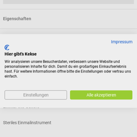
Eigenschaften
Produktidentifikation
Impressum
Hier gibt's Kekse
Bewertungen
Wir analysieren unsere Besucherdaten, verbessern unsere Website und
personalisieren Inhalte für dich. Damit du ein großartiges Einkaufserlebnis
hast. Für weitere Informationen öffne bitte die Einstellungen oder vertrau uns
einfach.
Kunden kauften auch
Einstellungen
Alle akzeptieren
ClinaStar
C
Einmal-Iris-Schere
E
Steriles Einmalinstrument
S