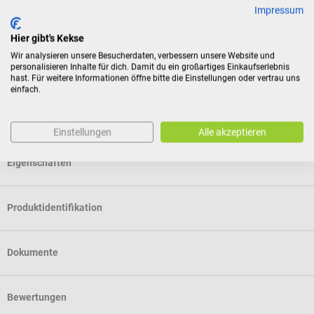
Impressum
Hier gibt's Kekse
Lieferumfang
Wir analysieren unsere Besucherdaten, verbessern unsere Website und
1 HEINE BETA X Otoskop
personalisieren Inhalte für dich. Damit du ein großartiges Einkaufserlebnis
hast. Für weitere Informationen öffne bitte die Einstellungen oder vertrau uns
1 HEINE X CHANGE System Magnifier 3x
einfach.
1 HEINE E4-USB-C Steckernetzteil
1 Hartschalenetui
Einstellungen
Alle akzeptieren
Eigenschaften
Produktidentifikation
Dokumente
Bewertungen