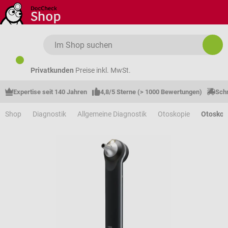
Zum Hauptinhalt springen
Privatkunden
Preise inkl. MwSt.
Expertise seit 140 Jahren
4,8/5 Sterne (> 1000 Bewertungen)
Schn
Shop
Diagnostik
Allgemeine Diagnostik
Otoskopie
Otosko