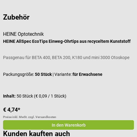
Zubehör
HEINE Optotechnik
H
HEINE AllSpec EcoTips Einweg-Ohrtips aus recyceltem Kunststoff
H
Passgenau für BETA 400, BETA 200, K180 und mini 3000 Otoskope
P
Packungsgröße:
50 Stück
| Variante:
für Erwachsene
P
Inhalt:
50 Stück
(€ 0,09 / 1 Stück)
I
€ 4,74*
€
Preise inkl. MwSt. zzgl. Versandkosten
Pr
In den Warenkorb
Kunden kauften auch