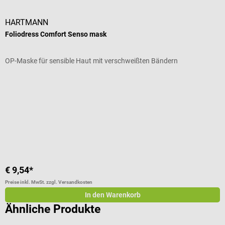
HARTMANN
W
Foliodress Comfort Senso mask
S
OP-Maske für sensible Haut mit verschweißten Bändern
H
S
Durchschnittliche Bewertung von 5 von 5 Sternen
D
I
€ 9,54*
€
Preise inkl. MwSt. zzgl. Versandkosten
Pr
In den Warenkorb
Ähnliche Produkte