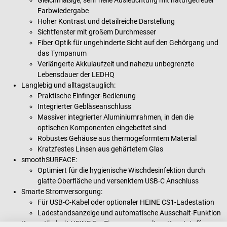
Farbwiedergabe
Hoher Kontrast und detailreiche Darstellung
Sichtfenster mit großem Durchmesser
Fiber Optik für ungehinderte Sicht auf den Gehörgang und
das Tympanum
Verlängerte Akkulaufzeit und nahezu unbegrenzte
Lebensdauer der LEDHQ
Langlebig und alltagstauglich:
Praktische Einfinger-Bedienung
Integrierter Gebläseanschluss
Massiver integrierter Aluminiumrahmen, in den die
optischen Komponenten eingebettet sind
Robustes Gehäuse aus thermogeformtem Material
Kratzfestes Linsen aus gehärtetem Glas
smoothSURFACE:
Optimiert für die hygienische Wischdesinfektion durch
glatte Oberfläche und versenktem USB-C Anschluss
Smarte Stromversorgung:
Für USB-C-Kabel oder optionaler HEINE CS1-Ladestation
Ladestandsanzeige und automatische Ausschalt-Funktion
Kompatibel mit HEINE EcoTips aus recyceltem Kunststoff